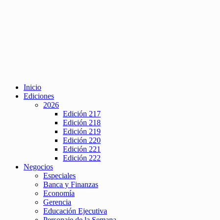
Inicio
Ediciones
2026
Edición 217
Edición 218
Edición 219
Edición 220
Edición 221
Edición 222
Negocios
Especiales
Banca y Finanzas
Economía
Gerencia
Educación Ejecutiva
Personaje de la Semana