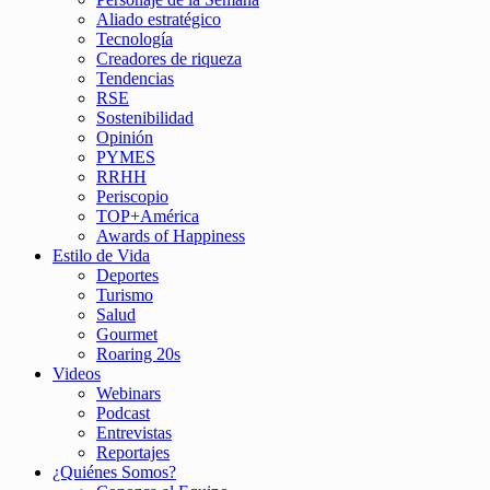
Aliado estratégico
Tecnología
Creadores de riqueza
Tendencias
RSE
Sostenibilidad
Opinión
PYMES
RRHH
Periscopio
TOP+América
Awards of Happiness
Estilo de Vida
Deportes
Turismo
Salud
Gourmet
Roaring 20s
Videos
Webinars
Podcast
Entrevistas
Reportajes
¿Quiénes Somos?