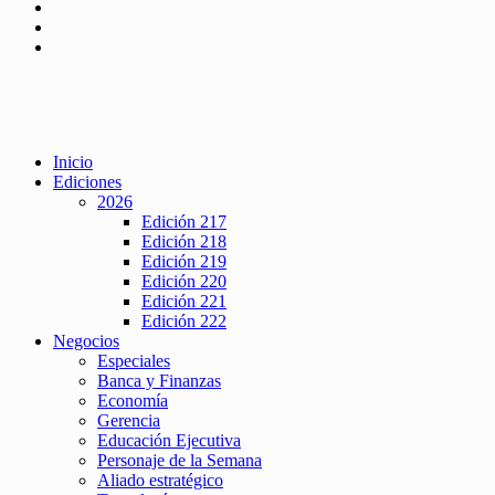
Inicio
Ediciones
2026
Edición 217
Edición 218
Edición 219
Edición 220
Edición 221
Edición 222
Negocios
Especiales
Banca y Finanzas
Economía
Gerencia
Educación Ejecutiva
Personaje de la Semana
Aliado estratégico