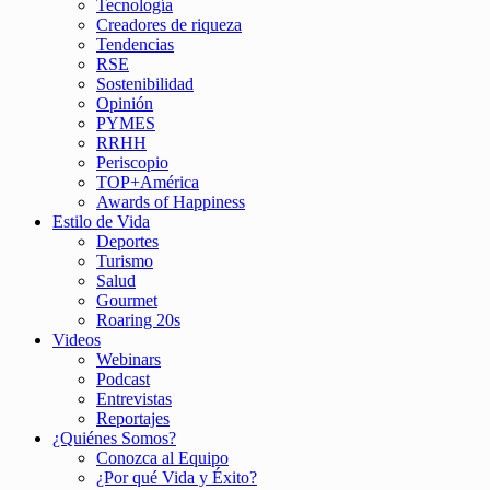
Tecnología
Creadores de riqueza
Tendencias
RSE
Sostenibilidad
Opinión
PYMES
RRHH
Periscopio
TOP+América
Awards of Happiness
Estilo de Vida
Deportes
Turismo
Salud
Gourmet
Roaring 20s
Videos
Webinars
Podcast
Entrevistas
Reportajes
¿Quiénes Somos?
Conozca al Equipo
¿Por qué Vida y Éxito?