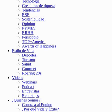
Tecnología
Creadores de riqueza
Tendencias
RSE
Sostenibilidad
Opinión
PYMES
RRHH
Periscopio
TOP+América
Awards of Happiness
Estilo de Vida
Deportes
Turismo
Salud
Gourmet
Roaring 20s
Videos
Webinars
Podcast
Entrevistas
Reportajes
¿Quiénes Somos?
Conozca al Equipo
¿Por qué Vida y Éxito?