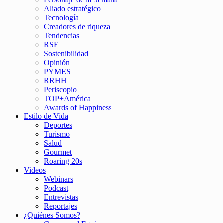
Aliado estratégico
Tecnología
Creadores de riqueza
Tendencias
RSE
Sostenibilidad
Opinión
PYMES
RRHH
Periscopio
TOP+América
Awards of Happiness
Estilo de Vida
Deportes
Turismo
Salud
Gourmet
Roaring 20s
Videos
Webinars
Podcast
Entrevistas
Reportajes
¿Quiénes Somos?