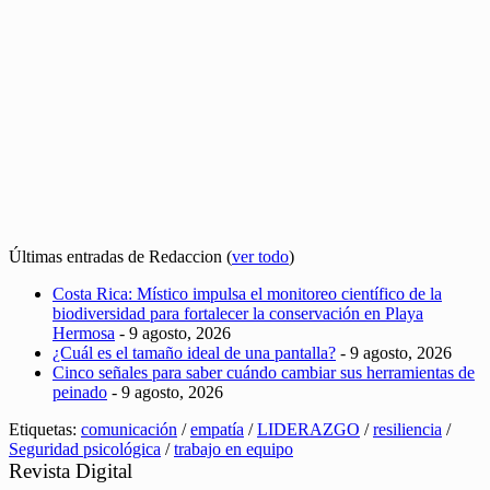
Últimas entradas de Redaccion
(
ver todo
)
Costa Rica: Místico impulsa el monitoreo científico de la
biodiversidad para fortalecer la conservación en Playa
Hermosa
- 9 agosto, 2026
¿Cuál es el tamaño ideal de una pantalla?
- 9 agosto, 2026
Cinco señales para saber cuándo cambiar sus herramientas de
peinado
- 9 agosto, 2026
Etiquetas:
comunicación
/
empatía
/
LIDERAZGO
/
resiliencia
/
Seguridad psicológica
/
trabajo en equipo
Revista Digital