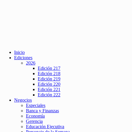
Inicio
Ediciones
2026
Edición 217
Edición 218
Edición 219
Edición 220
Edición 221
Edición 222
Negocios
Especiales
Banca y Finanzas
Economía
Gerencia
Educación Ejecutiva
Personaje de la Semana