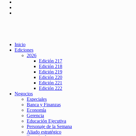
Inicio
Ediciones
2026
Edición 217
Edición 218
Edición 219
Edición 220
Edición 221
Edición 222
Negocios
Especiales
Banca y Finanzas
Economía
Gerencia
Educación Ejecutiva
Personaje de la Semana
Aliado estratégico