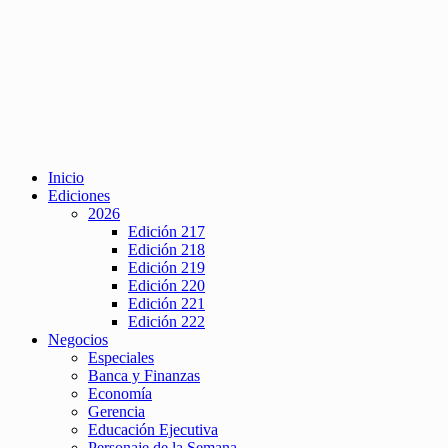
Inicio
Ediciones
2026
Edición 217
Edición 218
Edición 219
Edición 220
Edición 221
Edición 222
Negocios
Especiales
Banca y Finanzas
Economía
Gerencia
Educación Ejecutiva
Personaje de la Semana