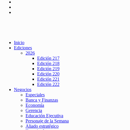
Inicio
Ediciones
2026
Edición 217
Edición 218
Edición 219
Edición 220
Edición 221
Edición 222
Negocios
Especiales
Banca y Finanzas
Economía
Gerencia
Educación Ejecutiva
Personaje de la Semana
Aliado estratégico