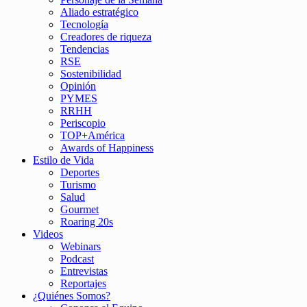
Aliado estratégico
Tecnología
Creadores de riqueza
Tendencias
RSE
Sostenibilidad
Opinión
PYMES
RRHH
Periscopio
TOP+América
Awards of Happiness
Estilo de Vida
Deportes
Turismo
Salud
Gourmet
Roaring 20s
Videos
Webinars
Podcast
Entrevistas
Reportajes
¿Quiénes Somos?