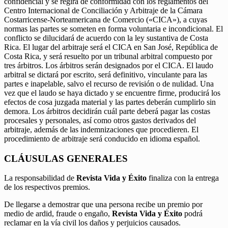
confidencial y se regirá de conformidad con los reglamentos del
Centro Internacional de Conciliación y Arbitraje de la Cámara
Costarricense-Norteamericana de Comercio («CICA»), a cuyas
normas las partes se someten en forma voluntaria e incondicional. El
conflicto se dilucidará de acuerdo con la ley sustantiva de Costa
Rica. El lugar del arbitraje será el CICA en San José, República de
Costa Rica, y será resuelto por un tribunal arbitral compuesto por
tres árbitros. Los árbitros serán designados por el CICA. El laudo
arbitral se dictará por escrito, será definitivo, vinculante para las
partes e inapelable, salvo el recurso de revisión o de nulidad. Una
vez que el laudo se haya dictado y se encuentre firme, producirá los
efectos de cosa juzgada material y las partes deberán cumplirlo sin
demora. Los árbitros decidirán cuál parte deberá pagar las costas
procesales y personales, así como otros gastos derivados del
arbitraje, además de las indemnizaciones que procedieren. El
procedimiento de arbitraje será conducido en idioma español.
CLÁUSULAS GENERALES
La responsabilidad de
Revista Vida y Éxito
finaliza con la entrega
de los respectivos premios.
De llegarse a demostrar que una persona recibe un premio por
medio de ardid, fraude o engaño,
Revista Vida y Éxito
podrá
reclamar en la vía civil los daños y perjuicios causados.