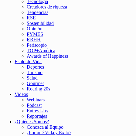
Tecnología
Creadores de riqueza
Tendencias
RSE
Sostenibilidad
Opinión
PYMES
RRHH
Periscopio
TOP+América
Awards of Happiness
Estilo de Vida
Deportes
Turismo
Salud
Gourmet
Roaring 20s
Videos
Webinars
Podcast
Entrevistas
Reportajes
¿Quiénes Somos?
Conozca al Equipo
¿Por qué Vida y Éxito?