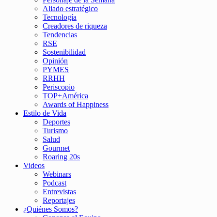
Aliado estratégico
Tecnología
Creadores de riqueza
Tendencias
RSE
Sostenibilidad
Opinión
PYMES
RRHH
Periscopio
TOP+América
Awards of Happiness
Estilo de Vida
Deportes
Turismo
Salud
Gourmet
Roaring 20s
Videos
Webinars
Podcast
Entrevistas
Reportajes
¿Quiénes Somos?