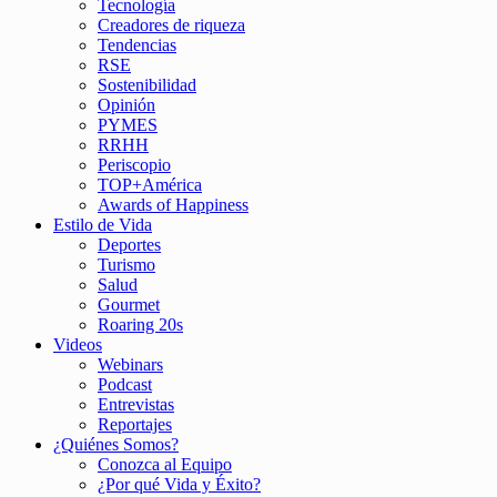
Tecnología
Creadores de riqueza
Tendencias
RSE
Sostenibilidad
Opinión
PYMES
RRHH
Periscopio
TOP+América
Awards of Happiness
Estilo de Vida
Deportes
Turismo
Salud
Gourmet
Roaring 20s
Videos
Webinars
Podcast
Entrevistas
Reportajes
¿Quiénes Somos?
Conozca al Equipo
¿Por qué Vida y Éxito?