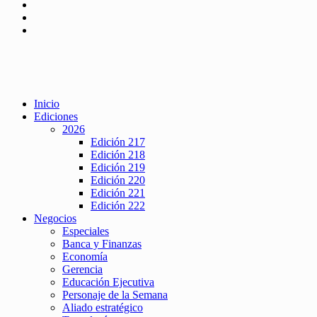
Inicio
Ediciones
2026
Edición 217
Edición 218
Edición 219
Edición 220
Edición 221
Edición 222
Negocios
Especiales
Banca y Finanzas
Economía
Gerencia
Educación Ejecutiva
Personaje de la Semana
Aliado estratégico