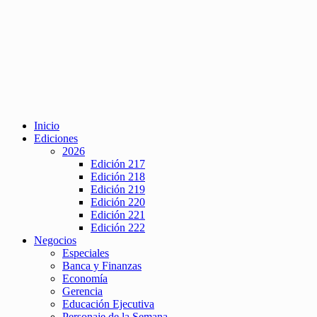
Inicio
Ediciones
2026
Edición 217
Edición 218
Edición 219
Edición 220
Edición 221
Edición 222
Negocios
Especiales
Banca y Finanzas
Economía
Gerencia
Educación Ejecutiva
Personaje de la Semana