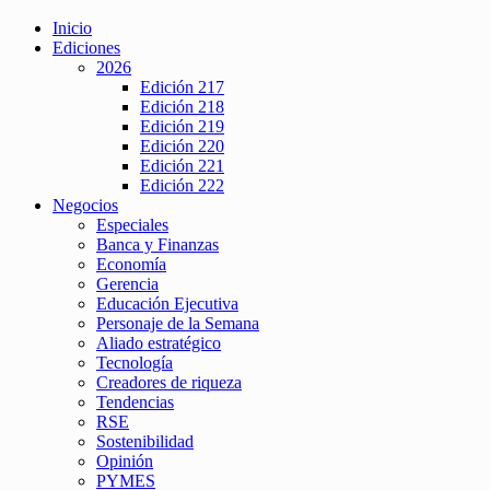
Inicio
Ediciones
2026
Edición 217
Edición 218
Edición 219
Edición 220
Edición 221
Edición 222
Negocios
Especiales
Banca y Finanzas
Economía
Gerencia
Educación Ejecutiva
Personaje de la Semana
Aliado estratégico
Tecnología
Creadores de riqueza
Tendencias
RSE
Sostenibilidad
Opinión
PYMES