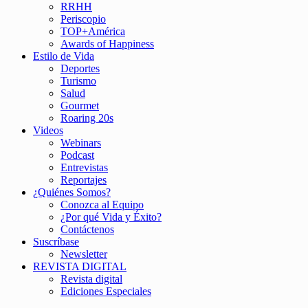
RRHH
Periscopio
TOP+América
Awards of Happiness
Estilo de Vida
Deportes
Turismo
Salud
Gourmet
Roaring 20s
Videos
Webinars
Podcast
Entrevistas
Reportajes
¿Quiénes Somos?
Conozca al Equipo
¿Por qué Vida y Éxito?
Contáctenos
Suscríbase
Newsletter
REVISTA DIGITAL
Revista digital
Ediciones Especiales