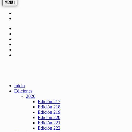
MENÚ |
Inicio
Ediciones
2026
Edición 217
Edición 218
Edición 219
Edición 220
Edición 221
Edición 222