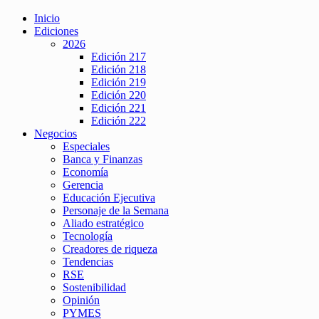
Inicio
Ediciones
2026
Edición 217
Edición 218
Edición 219
Edición 220
Edición 221
Edición 222
Negocios
Especiales
Banca y Finanzas
Economía
Gerencia
Educación Ejecutiva
Personaje de la Semana
Aliado estratégico
Tecnología
Creadores de riqueza
Tendencias
RSE
Sostenibilidad
Opinión
PYMES