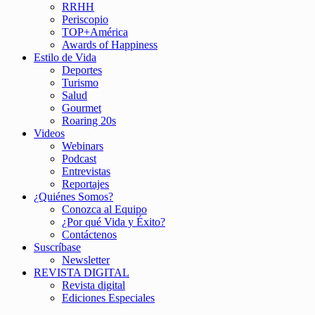
RRHH
Periscopio
TOP+América
Awards of Happiness
Estilo de Vida
Deportes
Turismo
Salud
Gourmet
Roaring 20s
Videos
Webinars
Podcast
Entrevistas
Reportajes
¿Quiénes Somos?
Conozca al Equipo
¿Por qué Vida y Éxito?
Contáctenos
Suscríbase
Newsletter
REVISTA DIGITAL
Revista digital
Ediciones Especiales