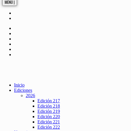
MENÚ |
Inicio
Ediciones
2026
Edición 217
Edición 218
Edición 219
Edición 220
Edición 221
Edición 222