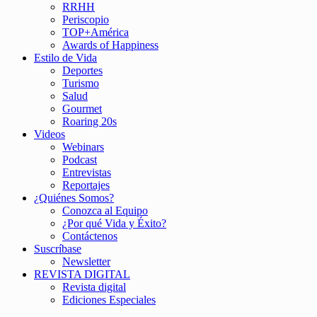
RRHH
Periscopio
TOP+América
Awards of Happiness
Estilo de Vida
Deportes
Turismo
Salud
Gourmet
Roaring 20s
Videos
Webinars
Podcast
Entrevistas
Reportajes
¿Quiénes Somos?
Conozca al Equipo
¿Por qué Vida y Éxito?
Contáctenos
Suscríbase
Newsletter
REVISTA DIGITAL
Revista digital
Ediciones Especiales