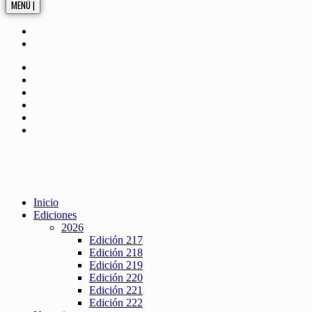
MENÚ |
Inicio
Ediciones
2026
Edición 217
Edición 218
Edición 219
Edición 220
Edición 221
Edición 222