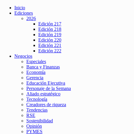
Inicio
Ediciones
2026
Edición 217
Edición 218
Edición 219
Edición 220
Edición 221
Edición 222
Negocios
Especiales
Banca y Finanzas
Economía
Gerencia
Educación Ejecutiva
Personaje de la Semana
Aliado estratégico
Tecnología
Creadores de riqueza
Tendencias
RSE
Sostenibilidad
Opinión
PYMES