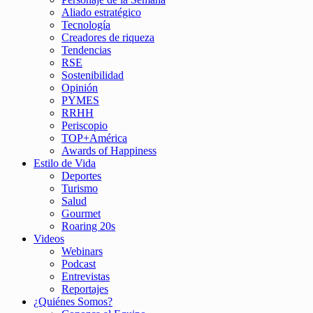
Aliado estratégico
Tecnología
Creadores de riqueza
Tendencias
RSE
Sostenibilidad
Opinión
PYMES
RRHH
Periscopio
TOP+América
Awards of Happiness
Estilo de Vida
Deportes
Turismo
Salud
Gourmet
Roaring 20s
Videos
Webinars
Podcast
Entrevistas
Reportajes
¿Quiénes Somos?