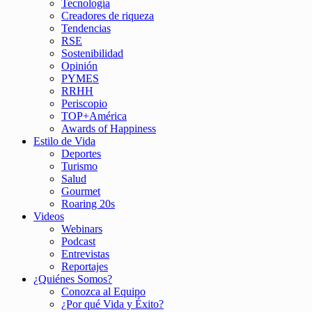
Tecnología
Creadores de riqueza
Tendencias
RSE
Sostenibilidad
Opinión
PYMES
RRHH
Periscopio
TOP+América
Awards of Happiness
Estilo de Vida
Deportes
Turismo
Salud
Gourmet
Roaring 20s
Videos
Webinars
Podcast
Entrevistas
Reportajes
¿Quiénes Somos?
Conozca al Equipo
¿Por qué Vida y Éxito?