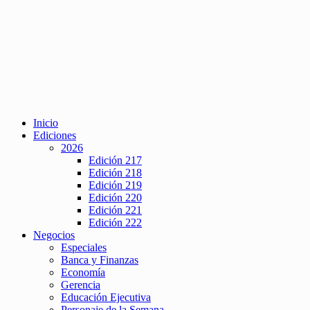
Inicio
Ediciones
2026
Edición 217
Edición 218
Edición 219
Edición 220
Edición 221
Edición 222
Negocios
Especiales
Banca y Finanzas
Economía
Gerencia
Educación Ejecutiva
Personaje de la Semana