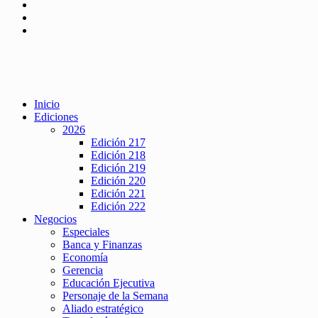
Inicio
Ediciones
2026
Edición 217
Edición 218
Edición 219
Edición 220
Edición 221
Edición 222
Negocios
Especiales
Banca y Finanzas
Economía
Gerencia
Educación Ejecutiva
Personaje de la Semana
Aliado estratégico