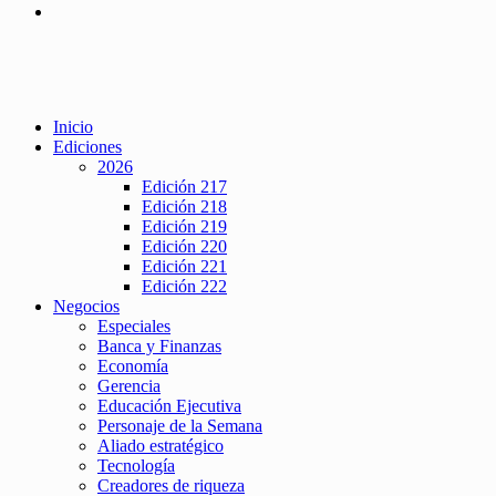
Inicio
Ediciones
2026
Edición 217
Edición 218
Edición 219
Edición 220
Edición 221
Edición 222
Negocios
Especiales
Banca y Finanzas
Economía
Gerencia
Educación Ejecutiva
Personaje de la Semana
Aliado estratégico
Tecnología
Creadores de riqueza