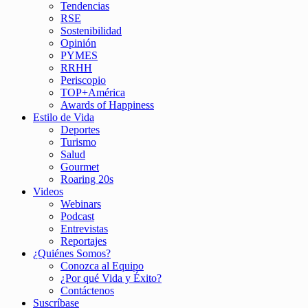
Tendencias
RSE
Sostenibilidad
Opinión
PYMES
RRHH
Periscopio
TOP+América
Awards of Happiness
Estilo de Vida
Deportes
Turismo
Salud
Gourmet
Roaring 20s
Videos
Webinars
Podcast
Entrevistas
Reportajes
¿Quiénes Somos?
Conozca al Equipo
¿Por qué Vida y Éxito?
Contáctenos
Suscríbase