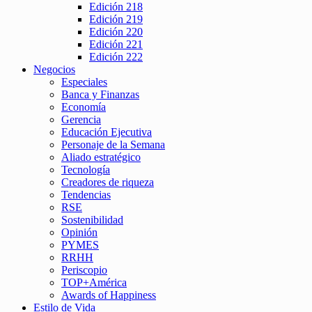
Edición 218
Edición 219
Edición 220
Edición 221
Edición 222
Negocios
Especiales
Banca y Finanzas
Economía
Gerencia
Educación Ejecutiva
Personaje de la Semana
Aliado estratégico
Tecnología
Creadores de riqueza
Tendencias
RSE
Sostenibilidad
Opinión
PYMES
RRHH
Periscopio
TOP+América
Awards of Happiness
Estilo de Vida