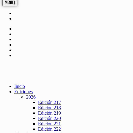
MENÚ |
Inicio
Ediciones
2026
Edición 217
Edición 218
Edición 219
Edición 220
Edición 221
Edición 222