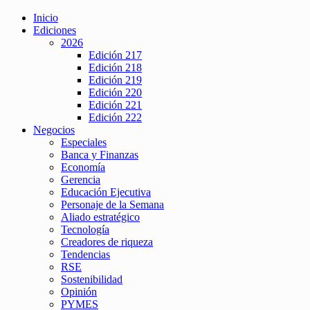
Inicio
Ediciones
2026
Edición 217
Edición 218
Edición 219
Edición 220
Edición 221
Edición 222
Negocios
Especiales
Banca y Finanzas
Economía
Gerencia
Educación Ejecutiva
Personaje de la Semana
Aliado estratégico
Tecnología
Creadores de riqueza
Tendencias
RSE
Sostenibilidad
Opinión
PYMES