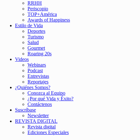
RRHH
Periscopio
TOP+América
Awards of Happiness
Estilo de Vida
Deportes
Turismo
Salud
Gourmet
Roaring 20s
Videos
Webinars
Podcast
Entrevistas
Reportajes
¿Quiénes Somos?
Conozca al Equipo
¿Por qué Vida y Éxito?
Contáctenos
Suscríbase
Newsletter
REVISTA DIGITAL
Revista digital
Ediciones Especiales