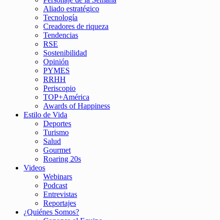
Aliado estratégico
Tecnología
Creadores de riqueza
Tendencias
RSE
Sostenibilidad
Opinión
PYMES
RRHH
Periscopio
TOP+América
Awards of Happiness
Estilo de Vida
Deportes
Turismo
Salud
Gourmet
Roaring 20s
Videos
Webinars
Podcast
Entrevistas
Reportajes
¿Quiénes Somos?