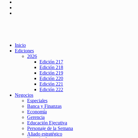
Inicio
Ediciones
2026
Edición 217
Edición 218
Edición 219
Edición 220
Edición 221
Edición 222
Negocios
Especiales
Banca y Finanzas
Economía
Gerencia
Educación Ejecutiva
Personaje de la Semana
Aliado estratégico