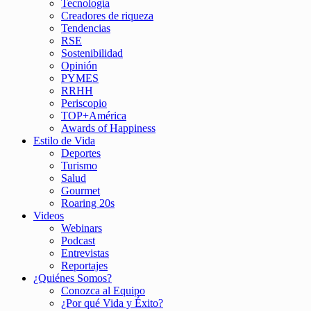
Tecnología
Creadores de riqueza
Tendencias
RSE
Sostenibilidad
Opinión
PYMES
RRHH
Periscopio
TOP+América
Awards of Happiness
Estilo de Vida
Deportes
Turismo
Salud
Gourmet
Roaring 20s
Videos
Webinars
Podcast
Entrevistas
Reportajes
¿Quiénes Somos?
Conozca al Equipo
¿Por qué Vida y Éxito?