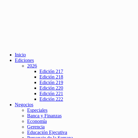
Inicio
Ediciones
2026
Edición 217
Edición 218
Edición 219
Edición 220
Edición 221
Edición 222
Negocios
Especiales
Banca y Finanzas
Economía
Gerencia
Educación Ejecutiva
Personaje de la Semana