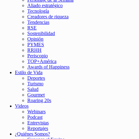
Aliado estratégico
Tecnología
Creadores de riqueza
Tendencias
RSE
Sostenibilidad
Opinión
PYMES
RRHH
Periscopio
TOP+América
Awards of Happiness
Estilo de Vida
Deportes
Turismo
Salud
Gourmet
Roaring 20s
Videos
Webinars
Podcast
Entrevistas
Reportajes
¿Quiénes Somos?