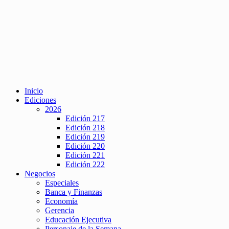
Inicio
Ediciones
2026
Edición 217
Edición 218
Edición 219
Edición 220
Edición 221
Edición 222
Negocios
Especiales
Banca y Finanzas
Economía
Gerencia
Educación Ejecutiva
Personaje de la Semana