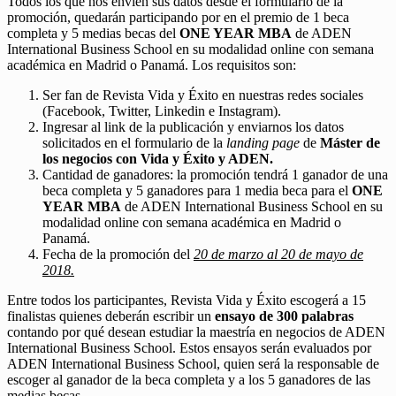
Todos los que nos envíen sus datos desde el formulario de la
promoción, quedarán participando por en el premio de 1 beca
completa y 5 medias becas del
ONE YEAR MBA
de ADEN
International Business School en su modalidad online con semana
académica en Madrid o Panamá. Los requisitos son:
Ser fan de Revista Vida y Éxito en nuestras redes sociales
(Facebook, Twitter, Linkedin e Instagram).
Ingresar al link de la publicación y enviarnos los datos
solicitados en el formulario de la
landing page
de
Máster de
los negocios con Vida y Éxito y ADEN.
Cantidad de ganadores: la promoción tendrá 1 ganador de una
beca completa y 5 ganadores para 1 media beca para el
ONE
YEAR MBA
de ADEN International Business School en su
modalidad online con semana académica en Madrid o
Panamá.
Fecha de la promoción del
20 de marzo al 20 de mayo de
2018.
Entre todos los participantes, Revista Vida y Éxito escogerá a 15
finalistas quienes deberán escribir un
ensayo de 300 palabras
contando por qué desean estudiar la maestría en negocios de ADEN
International Business School. Estos ensayos serán evaluados por
ADEN International Business School, quien será la responsable de
escoger al ganador de la beca completa y a los 5 ganadores de las
medias becas.