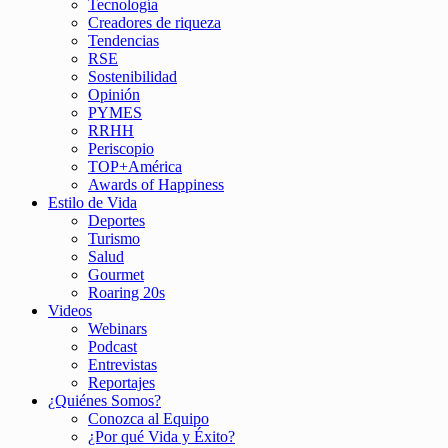
Tecnología
Creadores de riqueza
Tendencias
RSE
Sostenibilidad
Opinión
PYMES
RRHH
Periscopio
TOP+América
Awards of Happiness
Estilo de Vida
Deportes
Turismo
Salud
Gourmet
Roaring 20s
Videos
Webinars
Podcast
Entrevistas
Reportajes
¿Quiénes Somos?
Conozca al Equipo
¿Por qué Vida y Éxito?