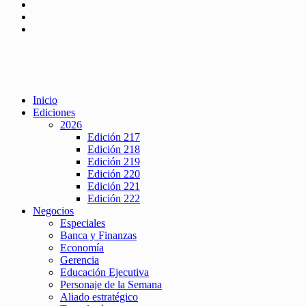
Inicio
Ediciones
2026
Edición 217
Edición 218
Edición 219
Edición 220
Edición 221
Edición 222
Negocios
Especiales
Banca y Finanzas
Economía
Gerencia
Educación Ejecutiva
Personaje de la Semana
Aliado estratégico