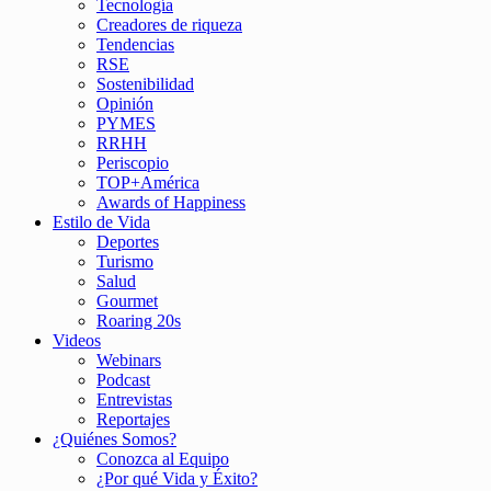
Tecnología
Creadores de riqueza
Tendencias
RSE
Sostenibilidad
Opinión
PYMES
RRHH
Periscopio
TOP+América
Awards of Happiness
Estilo de Vida
Deportes
Turismo
Salud
Gourmet
Roaring 20s
Videos
Webinars
Podcast
Entrevistas
Reportajes
¿Quiénes Somos?
Conozca al Equipo
¿Por qué Vida y Éxito?