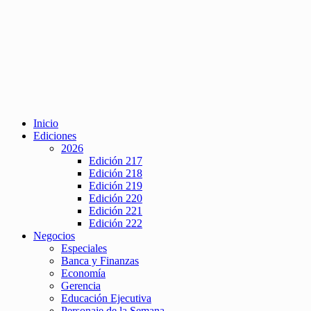
Inicio
Ediciones
2026
Edición 217
Edición 218
Edición 219
Edición 220
Edición 221
Edición 222
Negocios
Especiales
Banca y Finanzas
Economía
Gerencia
Educación Ejecutiva
Personaje de la Semana