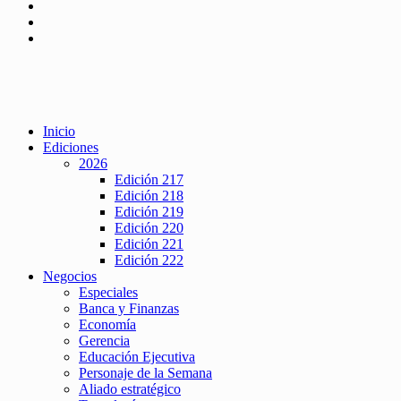
Inicio
Ediciones
2026
Edición 217
Edición 218
Edición 219
Edición 220
Edición 221
Edición 222
Negocios
Especiales
Banca y Finanzas
Economía
Gerencia
Educación Ejecutiva
Personaje de la Semana
Aliado estratégico