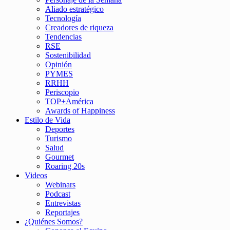
Aliado estratégico
Tecnología
Creadores de riqueza
Tendencias
RSE
Sostenibilidad
Opinión
PYMES
RRHH
Periscopio
TOP+América
Awards of Happiness
Estilo de Vida
Deportes
Turismo
Salud
Gourmet
Roaring 20s
Videos
Webinars
Podcast
Entrevistas
Reportajes
¿Quiénes Somos?