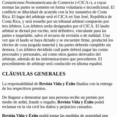
Costarricense-Norteamericana de Comercio («CICA»), a cuyas
normas las partes se someten en forma voluntaria e incondicional. El
conflicto se dilucidará de acuerdo con la ley sustantiva de Costa
Rica. El lugar del arbitraje será el CICA en San José, República de
Costa Rica, y será resuelto por un tribunal arbitral compuesto por
tres árbitros. Los árbitros serán designados por el CICA. El laudo
arbitral se dictará por escrito, será definitivo, vinculante para las
partes e inapelable, salvo el recurso de revisión o de nulidad. Una
vez que el laudo se haya dictado y se encuentre firme, producirá los
efectos de cosa juzgada material y las partes deberán cumplirlo sin
demora. Los árbitros decidirán cuál parte deberá pagar las costas
procesales y personales, así como otros gastos derivados del
arbitraje, además de las indemnizaciones que procedieren. El
procedimiento de arbitraje será conducido en idioma español.
CLÁUSULAS GENERALES
La responsabilidad de
Revista Vida y Éxito
finaliza con la entrega
de los respectivos premios.
De llegarse a demostrar que una persona recibe un premio por
medio de ardid, fraude o engaño,
Revista Vida y Éxito
podrá
reclamar en la vía civil los daños y perjuicios causados.
Revista Vida y Éxito
podrá tomar las medidas de seguridad que