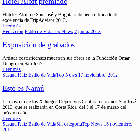
Hotel Aloft premiado
Hoteles Aloft de San José y Bogotá obtienen certificado de
excelencia de TripAdvisor 2013.
Leer más
Redaccion
Estilo de Vida
Top News
7 junio, 2013
Exposición de grabados
Artistas costarricenses muestran sus obras en la Fundación Omar
Dengo, en San José.
Leer más
Susana Ruiz
Estilo de Vida
Top News
17 noviembre, 2012
Este es Namú
La mascota de los X Juegos Deportivos Centroamericanos San José
2013, que se realizarán en Costa Rica, del 3 al 17 de marzo del
próximo año.
Leer más
Susana Ruiz
Estilo de Vida
Sin categoría
Top News
16 noviembre,
2012