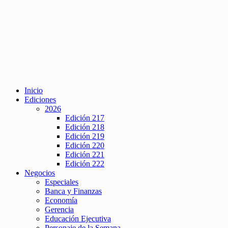
Inicio
Ediciones
2026
Edición 217
Edición 218
Edición 219
Edición 220
Edición 221
Edición 222
Negocios
Especiales
Banca y Finanzas
Economía
Gerencia
Educación Ejecutiva
Personaje de la Semana