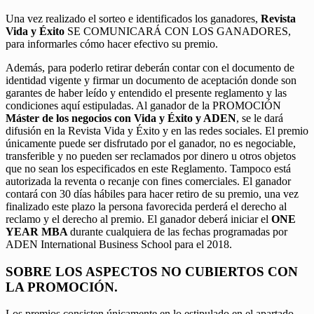
Una vez realizado el sorteo e identificados los ganadores,
Revista
Vida y Éxito
SE COMUNICARÁ CON LOS GANADORES,
para informarles cómo hacer efectivo su premio.
Además, para poderlo retirar deberán contar con el documento de
identidad vigente y firmar un documento de aceptación donde son
garantes de haber leído y entendido el presente reglamento y las
condiciones aquí estipuladas. Al ganador de la PROMOCIÓN
Máster de los negocios con Vida y Éxito y ADEN
, se le dará
difusión en la Revista Vida y Éxito y en las redes sociales. El premio
únicamente puede ser disfrutado por el ganador, no es negociable,
transferible y no pueden ser reclamados por dinero u otros objetos
que no sean los especificados en este Reglamento. Tampoco está
autorizada la reventa o recanje con fines comerciales. El ganador
contará con 30 días hábiles para hacer retiro de su premio, una vez
finalizado este plazo la persona favorecida perderá el derecho al
reclamo y el derecho al premio. El ganador deberá iniciar el
ONE
YEAR MBA
durante cualquiera de las fechas programadas por
ADEN International Business School para el 2018.
SOBRE LOS ASPECTOS NO CUBIERTOS CON
LA PROMOCIÓN.
Los premios consisten únicamente en lo estipulado en el apartado