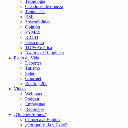
Tecnología
Creadores de riqueza
Tendencias
RSE
Sostenibilidad
Opinión
PYMES
RRHH
Periscopio
TOP+América
Awards of Happiness
Estilo de Vida
Deportes
Turismo
Salud
Gourmet
Roaring 20s
Videos
Webinars
Podcast
Entrevistas
Reportajes
¿Quiénes Somos?
Conozca al Equipo
¿Por qué Vida y Éxito?