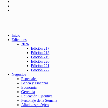
Inicio
Ediciones
2026
Edición 217
Edición 218
Edición 219
Edición 220
Edición 221
Edición 222
Negocios
Especiales
Banca y Finanzas
Economía
Gerencia
Educación Ejecutiva
Personaje de la Semana
Aliado estratégico