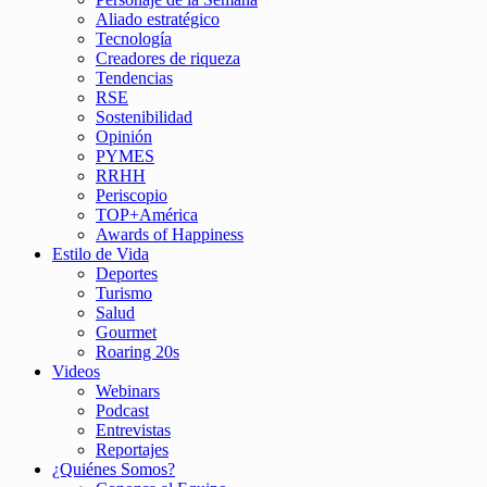
Aliado estratégico
Tecnología
Creadores de riqueza
Tendencias
RSE
Sostenibilidad
Opinión
PYMES
RRHH
Periscopio
TOP+América
Awards of Happiness
Estilo de Vida
Deportes
Turismo
Salud
Gourmet
Roaring 20s
Videos
Webinars
Podcast
Entrevistas
Reportajes
¿Quiénes Somos?