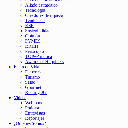
Aliado estratégico
Tecnología
Creadores de riqueza
Tendencias
RSE
Sostenibilidad
Opinión
PYMES
RRHH
Periscopio
TOP+América
Awards of Happiness
Estilo de Vida
Deportes
Turismo
Salud
Gourmet
Roaring 20s
Videos
Webinars
Podcast
Entrevistas
Reportajes
¿Quiénes Somos?