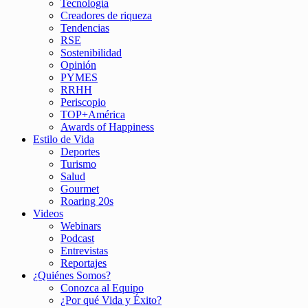
Tecnología
Creadores de riqueza
Tendencias
RSE
Sostenibilidad
Opinión
PYMES
RRHH
Periscopio
TOP+América
Awards of Happiness
Estilo de Vida
Deportes
Turismo
Salud
Gourmet
Roaring 20s
Videos
Webinars
Podcast
Entrevistas
Reportajes
¿Quiénes Somos?
Conozca al Equipo
¿Por qué Vida y Éxito?