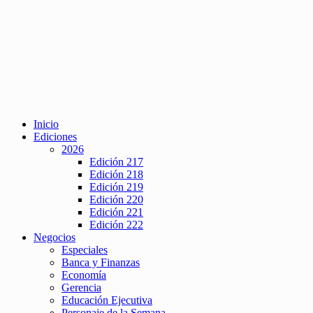
Inicio
Ediciones
2026
Edición 217
Edición 218
Edición 219
Edición 220
Edición 221
Edición 222
Negocios
Especiales
Banca y Finanzas
Economía
Gerencia
Educación Ejecutiva
Personaje de la Semana