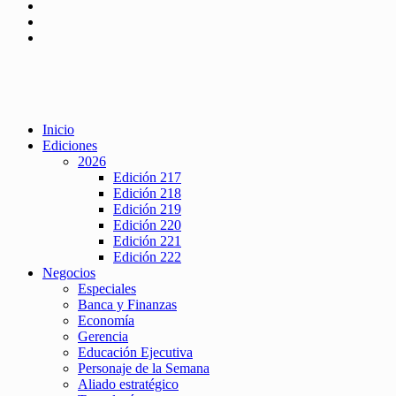
Inicio
Ediciones
2026
Edición 217
Edición 218
Edición 219
Edición 220
Edición 221
Edición 222
Negocios
Especiales
Banca y Finanzas
Economía
Gerencia
Educación Ejecutiva
Personaje de la Semana
Aliado estratégico