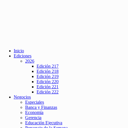
Inicio
Ediciones
2026
Edición 217
Edición 218
Edición 219
Edición 220
Edición 221
Edición 222
Negocios
Especiales
Banca y Finanzas
Economía
Gerencia
Educación Ejecutiva
Personaje de la Semana