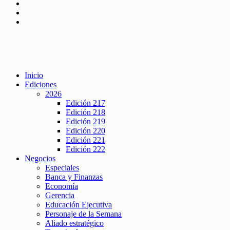
Inicio
Ediciones
2026
Edición 217
Edición 218
Edición 219
Edición 220
Edición 221
Edición 222
Negocios
Especiales
Banca y Finanzas
Economía
Gerencia
Educación Ejecutiva
Personaje de la Semana
Aliado estratégico