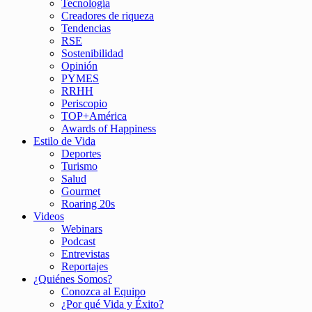
Tecnología
Creadores de riqueza
Tendencias
RSE
Sostenibilidad
Opinión
PYMES
RRHH
Periscopio
TOP+América
Awards of Happiness
Estilo de Vida
Deportes
Turismo
Salud
Gourmet
Roaring 20s
Videos
Webinars
Podcast
Entrevistas
Reportajes
¿Quiénes Somos?
Conozca al Equipo
¿Por qué Vida y Éxito?