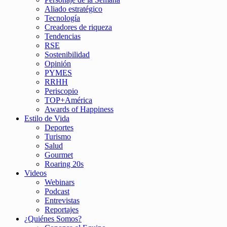
Aliado estratégico
Tecnología
Creadores de riqueza
Tendencias
RSE
Sostenibilidad
Opinión
PYMES
RRHH
Periscopio
TOP+América
Awards of Happiness
Estilo de Vida
Deportes
Turismo
Salud
Gourmet
Roaring 20s
Videos
Webinars
Podcast
Entrevistas
Reportajes
¿Quiénes Somos?