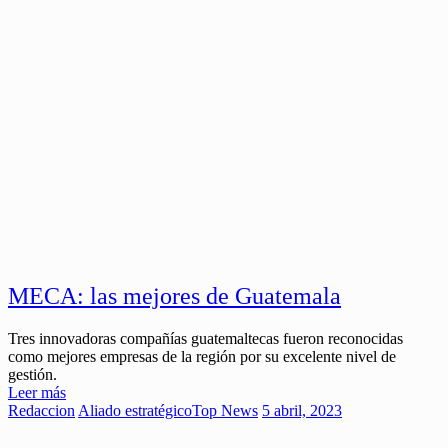
MECA: las mejores de Guatemala
Tres innovadoras compañías guatemaltecas fueron reconocidas
como mejores empresas de la región por su excelente nivel de
gestión.
Leer más
Redaccion
Aliado estratégico
Top News
5 abril, 2023