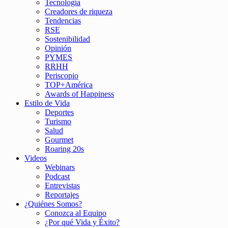
Tecnología
Creadores de riqueza
Tendencias
RSE
Sostenibilidad
Opinión
PYMES
RRHH
Periscopio
TOP+América
Awards of Happiness
Estilo de Vida
Deportes
Turismo
Salud
Gourmet
Roaring 20s
Videos
Webinars
Podcast
Entrevistas
Reportajes
¿Quiénes Somos?
Conozca al Equipo
¿Por qué Vida y Éxito?