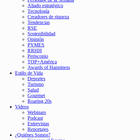
Aliado estratégico
Tecnología
Creadores de riqueza
Tendencias
RSE
Sostenibilidad
Opinión
PYMES
RRHH
Periscopio
TOP+América
Awards of Happiness
Estilo de Vida
Deportes
Turismo
Salud
Gourmet
Roaring 20s
Videos
Webinars
Podcast
Entrevistas
Reportajes
¿Quiénes Somos?