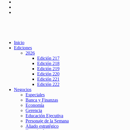
Inicio
Ediciones
2026
Edición 217
Edición 218
Edición 219
Edición 220
Edición 221
Edición 222
Negocios
Especiales
Banca y Finanzas
Economía
Gerencia
Educación Ejecutiva
Personaje de la Semana
Aliado estratégico