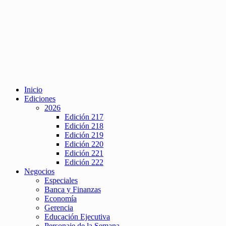
Inicio
Ediciones
2026
Edición 217
Edición 218
Edición 219
Edición 220
Edición 221
Edición 222
Negocios
Especiales
Banca y Finanzas
Economía
Gerencia
Educación Ejecutiva
Personaje de la Semana