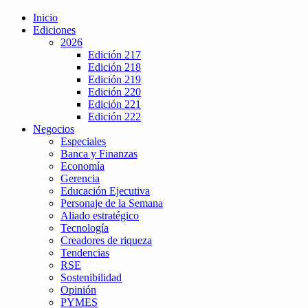
Inicio
Ediciones
2026
Edición 217
Edición 218
Edición 219
Edición 220
Edición 221
Edición 222
Negocios
Especiales
Banca y Finanzas
Economía
Gerencia
Educación Ejecutiva
Personaje de la Semana
Aliado estratégico
Tecnología
Creadores de riqueza
Tendencias
RSE
Sostenibilidad
Opinión
PYMES