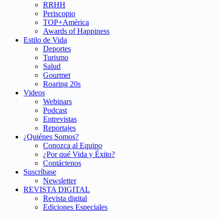
RRHH
Periscopio
TOP+América
Awards of Happiness
Estilo de Vida
Deportes
Turismo
Salud
Gourmet
Roaring 20s
Videos
Webinars
Podcast
Entrevistas
Reportajes
¿Quiénes Somos?
Conozca al Equipo
¿Por qué Vida y Éxito?
Contáctenos
Suscríbase
Newsletter
REVISTA DIGITAL
Revista digital
Ediciones Especiales