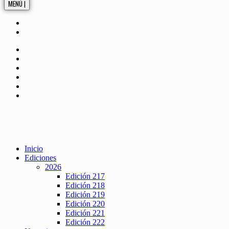
MENÚ |
Inicio
Ediciones
2026
Edición 217
Edición 218
Edición 219
Edición 220
Edición 221
Edición 222