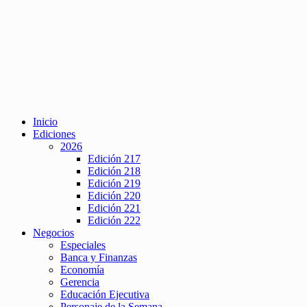
Inicio
Ediciones
2026
Edición 217
Edición 218
Edición 219
Edición 220
Edición 221
Edición 222
Negocios
Especiales
Banca y Finanzas
Economía
Gerencia
Educación Ejecutiva
Personaje de la Semana