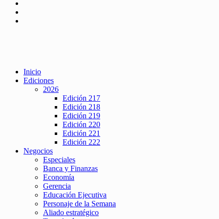
Inicio
Ediciones
2026
Edición 217
Edición 218
Edición 219
Edición 220
Edición 221
Edición 222
Negocios
Especiales
Banca y Finanzas
Economía
Gerencia
Educación Ejecutiva
Personaje de la Semana
Aliado estratégico