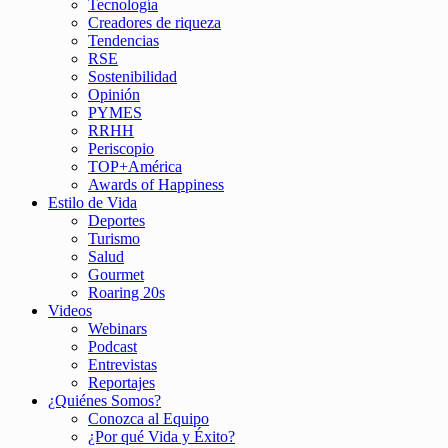
Tecnología
Creadores de riqueza
Tendencias
RSE
Sostenibilidad
Opinión
PYMES
RRHH
Periscopio
TOP+América
Awards of Happiness
Estilo de Vida
Deportes
Turismo
Salud
Gourmet
Roaring 20s
Videos
Webinars
Podcast
Entrevistas
Reportajes
¿Quiénes Somos?
Conozca al Equipo
¿Por qué Vida y Éxito?