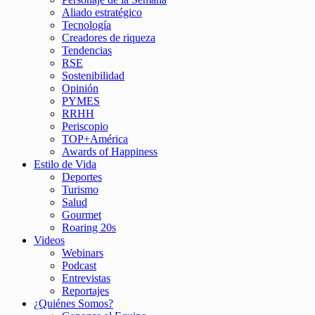
Aliado estratégico
Tecnología
Creadores de riqueza
Tendencias
RSE
Sostenibilidad
Opinión
PYMES
RRHH
Periscopio
TOP+América
Awards of Happiness
Estilo de Vida
Deportes
Turismo
Salud
Gourmet
Roaring 20s
Videos
Webinars
Podcast
Entrevistas
Reportajes
¿Quiénes Somos?