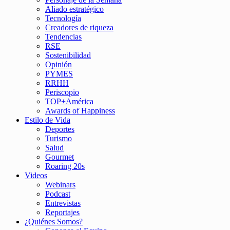
Aliado estratégico
Tecnología
Creadores de riqueza
Tendencias
RSE
Sostenibilidad
Opinión
PYMES
RRHH
Periscopio
TOP+América
Awards of Happiness
Estilo de Vida
Deportes
Turismo
Salud
Gourmet
Roaring 20s
Videos
Webinars
Podcast
Entrevistas
Reportajes
¿Quiénes Somos?