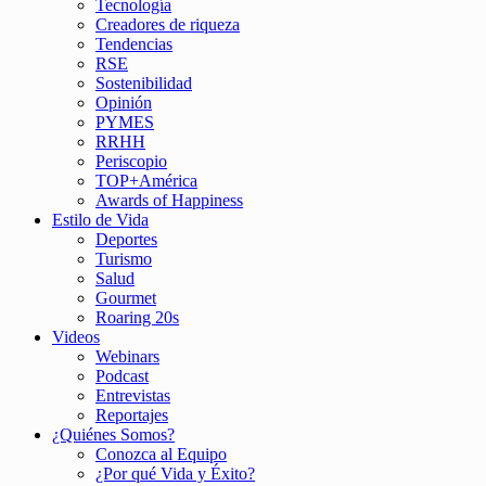
Tecnología
Creadores de riqueza
Tendencias
RSE
Sostenibilidad
Opinión
PYMES
RRHH
Periscopio
TOP+América
Awards of Happiness
Estilo de Vida
Deportes
Turismo
Salud
Gourmet
Roaring 20s
Videos
Webinars
Podcast
Entrevistas
Reportajes
¿Quiénes Somos?
Conozca al Equipo
¿Por qué Vida y Éxito?