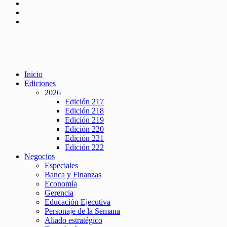
Inicio
Ediciones
2026
Edición 217
Edición 218
Edición 219
Edición 220
Edición 221
Edición 222
Negocios
Especiales
Banca y Finanzas
Economía
Gerencia
Educación Ejecutiva
Personaje de la Semana
Aliado estratégico