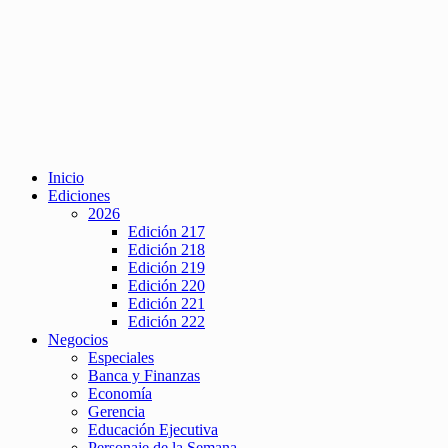
Inicio
Ediciones
2026
Edición 217
Edición 218
Edición 219
Edición 220
Edición 221
Edición 222
Negocios
Especiales
Banca y Finanzas
Economía
Gerencia
Educación Ejecutiva
Personaje de la Semana