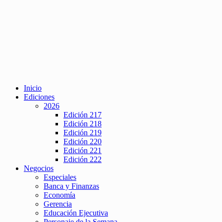
Inicio
Ediciones
2026
Edición 217
Edición 218
Edición 219
Edición 220
Edición 221
Edición 222
Negocios
Especiales
Banca y Finanzas
Economía
Gerencia
Educación Ejecutiva
Personaje de la Semana