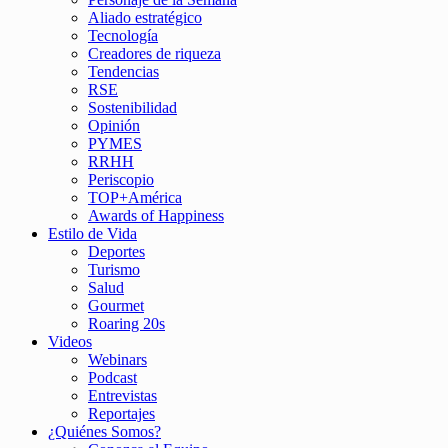
Aliado estratégico
Tecnología
Creadores de riqueza
Tendencias
RSE
Sostenibilidad
Opinión
PYMES
RRHH
Periscopio
TOP+América
Awards of Happiness
Estilo de Vida
Deportes
Turismo
Salud
Gourmet
Roaring 20s
Videos
Webinars
Podcast
Entrevistas
Reportajes
¿Quiénes Somos?