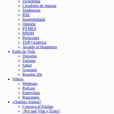
Tecnología
Creadores de riqueza
Tendencias
RSE
Sostenibilidad
Opinión
PYMES
RRHH
Periscopio
TOP+América
Awards of Happiness
Estilo de Vida
Deportes
Turismo
Salud
Gourmet
Roaring 20s
Videos
Webinars
Podcast
Entrevistas
Reportajes
¿Quiénes Somos?
Conozca al Equipo
¿Por qué Vida y Éxito?