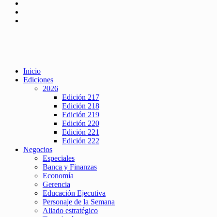
Inicio
Ediciones
2026
Edición 217
Edición 218
Edición 219
Edición 220
Edición 221
Edición 222
Negocios
Especiales
Banca y Finanzas
Economía
Gerencia
Educación Ejecutiva
Personaje de la Semana
Aliado estratégico