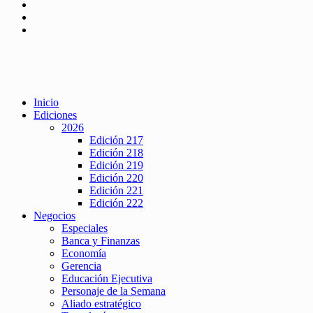
Inicio
Ediciones
2026
Edición 217
Edición 218
Edición 219
Edición 220
Edición 221
Edición 222
Negocios
Especiales
Banca y Finanzas
Economía
Gerencia
Educación Ejecutiva
Personaje de la Semana
Aliado estratégico