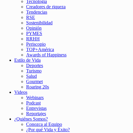
Tecnología
Creadores de riqueza
Tendencias
RSE
Sostenibilidad
Opinión
PYMES
RRHH
Periscopio
TOP+América
Awards of Happiness
Estilo de Vida
Deportes
Turismo
Salud
Gourmet
Roaring 20s
Videos
Webinars
Podcast
Entrevistas
Reportajes
¿Quiénes Somos?
Conozca al Equipo
¿Por qué Vida y Éxito?