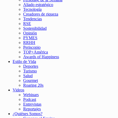
Aliado estratégico
Tecnología
Creadores de riqueza
Tendencias
RSE
Sostenibilidad
Opinión
PYMES
RRHH
Periscopio
TOP+América
Awards of Happiness
Estilo de Vida
Deportes
Turismo
Salud
Gourmet
Roaring 20s
Videos
Webinars
Podcast
Entrevistas
Reportajes
¿Quiénes Somos?