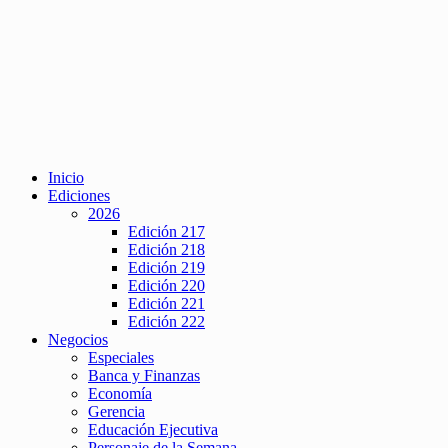
Inicio
Ediciones
2026
Edición 217
Edición 218
Edición 219
Edición 220
Edición 221
Edición 222
Negocios
Especiales
Banca y Finanzas
Economía
Gerencia
Educación Ejecutiva
Personaje de la Semana