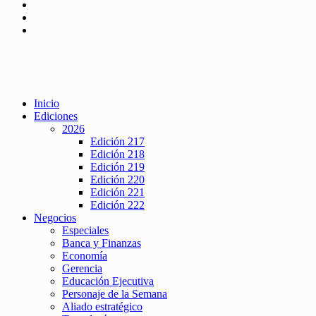
Inicio
Ediciones
2026
Edición 217
Edición 218
Edición 219
Edición 220
Edición 221
Edición 222
Negocios
Especiales
Banca y Finanzas
Economía
Gerencia
Educación Ejecutiva
Personaje de la Semana
Aliado estratégico