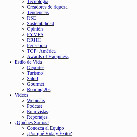
Tecnología
Creadores de riqueza
Tendencias
RSE
Sostenibilidad
Opinión
PYMES
RRHH
Periscopio
TOP+América
Awards of Happiness
Estilo de Vida
Deportes
Turismo
Salud
Gourmet
Roaring 20s
Videos
Webinars
Podcast
Entrevistas
Reportajes
¿Quiénes Somos?
Conozca al Equipo
¿Por qué Vida y Éxito?