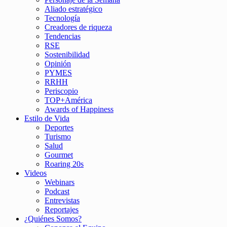
Aliado estratégico
Tecnología
Creadores de riqueza
Tendencias
RSE
Sostenibilidad
Opinión
PYMES
RRHH
Periscopio
TOP+América
Awards of Happiness
Estilo de Vida
Deportes
Turismo
Salud
Gourmet
Roaring 20s
Videos
Webinars
Podcast
Entrevistas
Reportajes
¿Quiénes Somos?