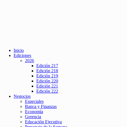
Inicio
Ediciones
2026
Edición 217
Edición 218
Edición 219
Edición 220
Edición 221
Edición 222
Negocios
Especiales
Banca y Finanzas
Economía
Gerencia
Educación Ejecutiva
Personaje de la Semana