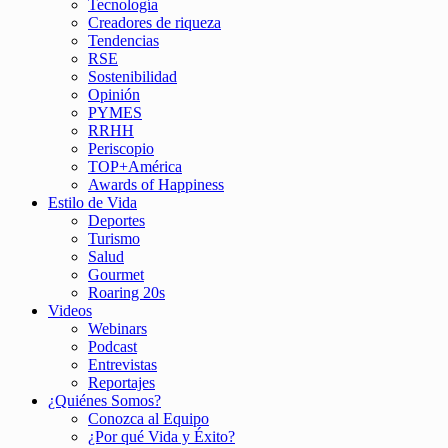
Tecnología
Creadores de riqueza
Tendencias
RSE
Sostenibilidad
Opinión
PYMES
RRHH
Periscopio
TOP+América
Awards of Happiness
Estilo de Vida
Deportes
Turismo
Salud
Gourmet
Roaring 20s
Videos
Webinars
Podcast
Entrevistas
Reportajes
¿Quiénes Somos?
Conozca al Equipo
¿Por qué Vida y Éxito?