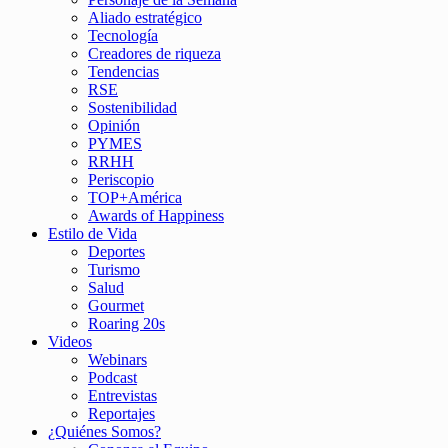
Aliado estratégico
Tecnología
Creadores de riqueza
Tendencias
RSE
Sostenibilidad
Opinión
PYMES
RRHH
Periscopio
TOP+América
Awards of Happiness
Estilo de Vida
Deportes
Turismo
Salud
Gourmet
Roaring 20s
Videos
Webinars
Podcast
Entrevistas
Reportajes
¿Quiénes Somos?