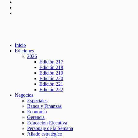
Inicio
Ediciones
2026
Edición 217
Edición 218
Edición 219
Edición 220
Edición 221
Edición 222
Negocios
Especiales
Banca y Finanzas
Economía
Gerencia
Educación Ejecutiva
Personaje de la Semana
Aliado estratégico