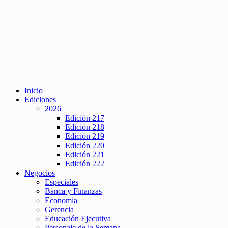
Inicio
Ediciones
2026
Edición 217
Edición 218
Edición 219
Edición 220
Edición 221
Edición 222
Negocios
Especiales
Banca y Finanzas
Economía
Gerencia
Educación Ejecutiva
Personaje de la Semana