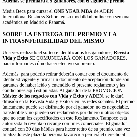
Además se premiará a 5 ganadores, con el siguiente premio
Media Beca para cursar el
ONE YEAR MBA
de ADEN
International Business School en su modalidad online con semana
académica en Madrid o Panamá.
SOBRE LA ENTREGA DEL PREMIO Y LA
INTRASNFERIBILIDAD DEL MISMO
Una vez realizado el sorteo e identificados los ganadores,
Revista
Vida y Éxito
SE COMUNICARÁ CON LOS GANADORES,
para informarles cómo hacer efectivo su premio.
Además, para poderlo retirar deberán contar con el documento de
identidad vigente y firmar un documento de aceptación donde son
garantes de haber leído y entendido el presente reglamento y las
condiciones aquí estipuladas. Al ganador de la PROMOCIÓN
Máster de los negocios con Vida y Éxito y ADEN
, se le dará
difusión en la Revista Vida y Éxito y en las redes sociales. El premio
únicamente puede ser disfrutado por el ganador, no es negociable,
transferible y no pueden ser reclamados por dinero u otros objetos
que no sean los especificados en este Reglamento. Tampoco está
autorizada la reventa o recanje con fines comerciales. El ganador
contará con 30 días hábiles para hacer retiro de su premio, una vez
finalizado este plazo la persona favorecida perderá el derecho al