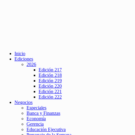
Inicio
Ediciones
2026
Edición 217
Edición 218
Edición 219
Edición 220
Edición 221
Edición 222
Negocios
Especiales
Banca y Finanzas
Economía
Gerencia
Educación Ejecutiva
Personaje de la Semana