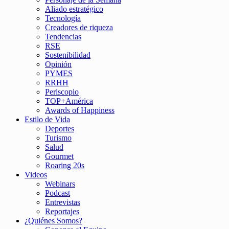
Aliado estratégico
Tecnología
Creadores de riqueza
Tendencias
RSE
Sostenibilidad
Opinión
PYMES
RRHH
Periscopio
TOP+América
Awards of Happiness
Estilo de Vida
Deportes
Turismo
Salud
Gourmet
Roaring 20s
Videos
Webinars
Podcast
Entrevistas
Reportajes
¿Quiénes Somos?