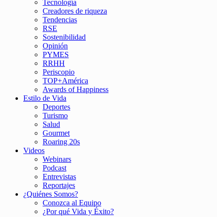
Tecnología
Creadores de riqueza
Tendencias
RSE
Sostenibilidad
Opinión
PYMES
RRHH
Periscopio
TOP+América
Awards of Happiness
Estilo de Vida
Deportes
Turismo
Salud
Gourmet
Roaring 20s
Videos
Webinars
Podcast
Entrevistas
Reportajes
¿Quiénes Somos?
Conozca al Equipo
¿Por qué Vida y Éxito?