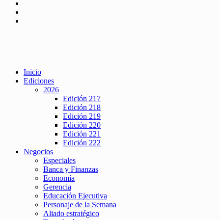
Inicio
Ediciones
2026
Edición 217
Edición 218
Edición 219
Edición 220
Edición 221
Edición 222
Negocios
Especiales
Banca y Finanzas
Economía
Gerencia
Educación Ejecutiva
Personaje de la Semana
Aliado estratégico