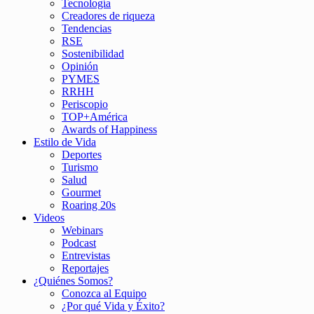
Tecnología
Creadores de riqueza
Tendencias
RSE
Sostenibilidad
Opinión
PYMES
RRHH
Periscopio
TOP+América
Awards of Happiness
Estilo de Vida
Deportes
Turismo
Salud
Gourmet
Roaring 20s
Videos
Webinars
Podcast
Entrevistas
Reportajes
¿Quiénes Somos?
Conozca al Equipo
¿Por qué Vida y Éxito?