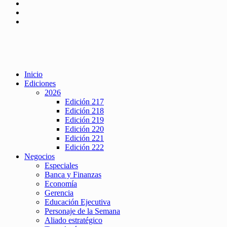
Inicio
Ediciones
2026
Edición 217
Edición 218
Edición 219
Edición 220
Edición 221
Edición 222
Negocios
Especiales
Banca y Finanzas
Economía
Gerencia
Educación Ejecutiva
Personaje de la Semana
Aliado estratégico