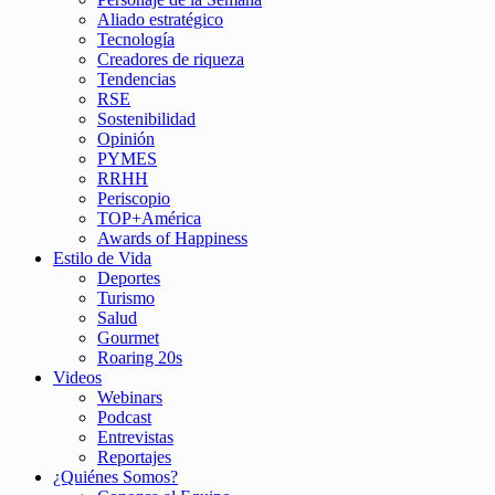
Aliado estratégico
Tecnología
Creadores de riqueza
Tendencias
RSE
Sostenibilidad
Opinión
PYMES
RRHH
Periscopio
TOP+América
Awards of Happiness
Estilo de Vida
Deportes
Turismo
Salud
Gourmet
Roaring 20s
Videos
Webinars
Podcast
Entrevistas
Reportajes
¿Quiénes Somos?