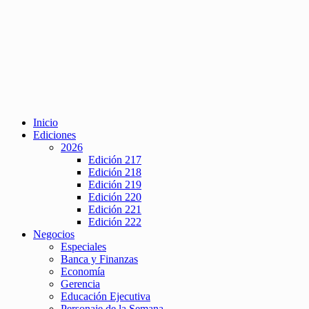
Inicio
Ediciones
2026
Edición 217
Edición 218
Edición 219
Edición 220
Edición 221
Edición 222
Negocios
Especiales
Banca y Finanzas
Economía
Gerencia
Educación Ejecutiva
Personaje de la Semana