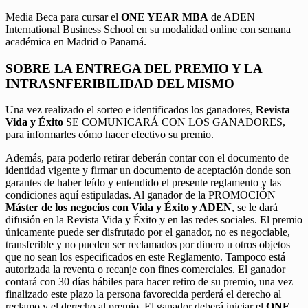
Media Beca para cursar el
ONE YEAR MBA
de ADEN
International Business School en su modalidad online con semana
académica en Madrid o Panamá.
SOBRE LA ENTREGA DEL PREMIO Y LA
INTRASNFERIBILIDAD DEL MISMO
Una vez realizado el sorteo e identificados los ganadores,
Revista
Vida y Éxito
SE COMUNICARÁ CON LOS GANADORES,
para informarles cómo hacer efectivo su premio.
Además, para poderlo retirar deberán contar con el documento de
identidad vigente y firmar un documento de aceptación donde son
garantes de haber leído y entendido el presente reglamento y las
condiciones aquí estipuladas. Al ganador de la PROMOCIÓN
Máster de los negocios con Vida y Éxito y ADEN
, se le dará
difusión en la Revista Vida y Éxito y en las redes sociales. El premio
únicamente puede ser disfrutado por el ganador, no es negociable,
transferible y no pueden ser reclamados por dinero u otros objetos
que no sean los especificados en este Reglamento. Tampoco está
autorizada la reventa o recanje con fines comerciales. El ganador
contará con 30 días hábiles para hacer retiro de su premio, una vez
finalizado este plazo la persona favorecida perderá el derecho al
reclamo y el derecho al premio. El ganador deberá iniciar el
ONE