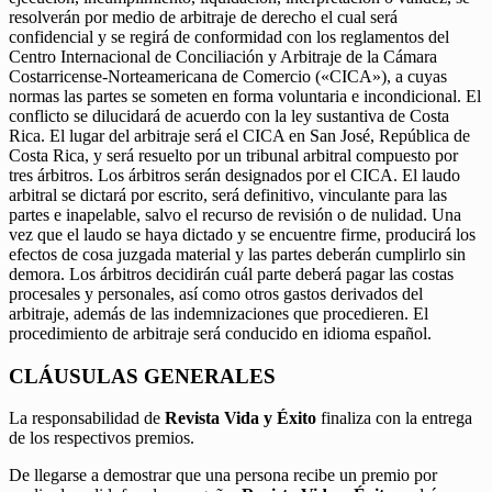
resolverán por medio de arbitraje de derecho el cual será
confidencial y se regirá de conformidad con los reglamentos del
Centro Internacional de Conciliación y Arbitraje de la Cámara
Costarricense-Norteamericana de Comercio («CICA»), a cuyas
normas las partes se someten en forma voluntaria e incondicional. El
conflicto se dilucidará de acuerdo con la ley sustantiva de Costa
Rica. El lugar del arbitraje será el CICA en San José, República de
Costa Rica, y será resuelto por un tribunal arbitral compuesto por
tres árbitros. Los árbitros serán designados por el CICA. El laudo
arbitral se dictará por escrito, será definitivo, vinculante para las
partes e inapelable, salvo el recurso de revisión o de nulidad. Una
vez que el laudo se haya dictado y se encuentre firme, producirá los
efectos de cosa juzgada material y las partes deberán cumplirlo sin
demora. Los árbitros decidirán cuál parte deberá pagar las costas
procesales y personales, así como otros gastos derivados del
arbitraje, además de las indemnizaciones que procedieren. El
procedimiento de arbitraje será conducido en idioma español.
CLÁUSULAS GENERALES
La responsabilidad de
Revista Vida y Éxito
finaliza con la entrega
de los respectivos premios.
De llegarse a demostrar que una persona recibe un premio por