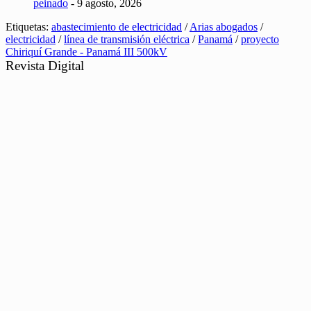
peinado
- 9 agosto, 2026
Etiquetas:
abastecimiento de electricidad
/
Arias abogados
/
electricidad
/
línea de transmisión eléctrica
/
Panamá
/
proyecto
Chiriquí Grande - Panamá III 500kV
Revista Digital