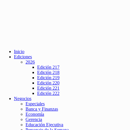
Inicio
Ediciones
2026
Edición 217
Edición 218
Edición 219
Edición 220
Edición 221
Edición 222
Negocios
Especiales
Banca y Finanzas
Economía
Gerencia
Educación Ejecutiva
Personaje de la Semana