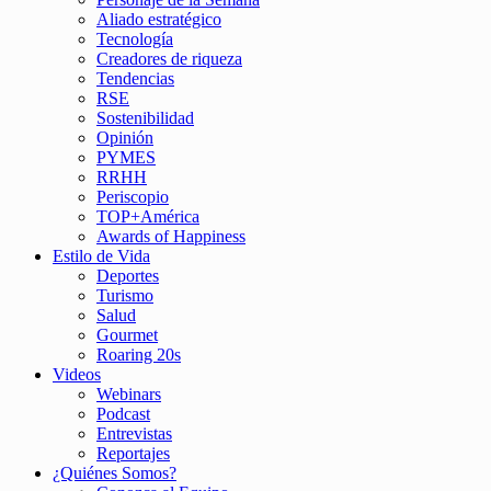
Aliado estratégico
Tecnología
Creadores de riqueza
Tendencias
RSE
Sostenibilidad
Opinión
PYMES
RRHH
Periscopio
TOP+América
Awards of Happiness
Estilo de Vida
Deportes
Turismo
Salud
Gourmet
Roaring 20s
Videos
Webinars
Podcast
Entrevistas
Reportajes
¿Quiénes Somos?