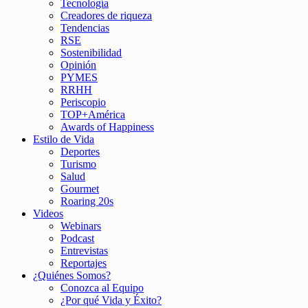
Tecnología
Creadores de riqueza
Tendencias
RSE
Sostenibilidad
Opinión
PYMES
RRHH
Periscopio
TOP+América
Awards of Happiness
Estilo de Vida
Deportes
Turismo
Salud
Gourmet
Roaring 20s
Videos
Webinars
Podcast
Entrevistas
Reportajes
¿Quiénes Somos?
Conozca al Equipo
¿Por qué Vida y Éxito?