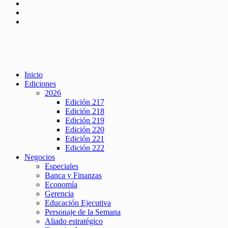
Inicio
Ediciones
2026
Edición 217
Edición 218
Edición 219
Edición 220
Edición 221
Edición 222
Negocios
Especiales
Banca y Finanzas
Economía
Gerencia
Educación Ejecutiva
Personaje de la Semana
Aliado estratégico