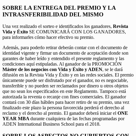
SOBRE LA ENTREGA DEL PREMIO Y LA
INTRASNFERIBILIDAD DEL MISMO
Una vez realizado el sorteo e identificados los ganadores,
Revista
Vida y Éxito
SE COMUNICARÁ CON LOS GANADORES,
para informarles cómo hacer efectivo su premio.
Además, para poderlo retirar deberán contar con el documento de
identidad vigente y firmar un documento de aceptación donde son
garantes de haber leído y entendido el presente reglamento y las
condiciones aquí estipuladas. Al ganador de la PROMOCIÓN
Máster de los negocios con Vida y Éxito y ADEN
, se le dará
difusión en la Revista Vida y Éxito y en las redes sociales. El premio
únicamente puede ser disfrutado por el ganador, no es negociable,
transferible y no pueden ser reclamados por dinero u otros objetos
que no sean los especificados en este Reglamento. Tampoco está
autorizada la reventa o recanje con fines comerciales. El ganador
contará con 30 días hábiles para hacer retiro de su premio, una vez
finalizado este plazo la persona favorecida perderá el derecho al
reclamo y el derecho al premio. El ganador deberá iniciar el
ONE
YEAR MBA
durante cualquiera de las fechas programadas por
ADEN International Business School para el 2018.
SOBRE LOS ASPECTOS NO CUBIERTOS CON