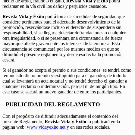
medio de ardid, fraude o engaño,
Revista Vida y Éxito
podrá
reclamar en la vía civil los daños y perjuicios causados.
Revista Vida y Éxito
podrá tomar las medidas de seguridad que
considere pertinentes para el adecuado desenvolvimiento de la
promoción, reservándose incluso el derecho de suspenderla sin
responsabilidad, si se llegar a detectar defraudaciones o cualquier
otra irregularidad, o si se presentara una circunstancia de fuerza
mayor que afecte gravemente los intereses de la empresa. Esta
circunstancia se comunicará por los mismos medios en que se
difundió el presente reglamento y desde esa fecha la promoción
cesará.
Si el ganador no acepta el premio o sus condiciones, se tendrá como
renunciado dicho premio y extinguido para el ganador, de todo lo
cual se levantará un acta notarial y no tendrá derecho el ganador a
cualquier reclamo o indemnización, parcial ni de ningún tipo. En
este caso se sacará un nuevo ganador de entre los participantes.
PUBLICIDAD DEL REGLAMENTO
Con el propósito de difundir adecuadamente el contenido del
presente Reglamento,
Revista Vida y Éxito
lo publicará en la
página web:
www.vidayexito.net
y en sus redes sociales.