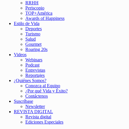
RRHH
Periscopio
TOP+América
Awards of Happiness
Estilo de Vida
Deportes
Turismo
Salud
Gourmet
Roaring 20s
Videos
Webinars
Podcast
Entrevistas
Reportajes
¿Quiénes Somos?
Conozca al Equipo
¿Por qué Vida y Éxito?
Contáctenos
Suscríbase
Newsletter
REVISTA DIGITAL
Revista digital
Ediciones Especiales