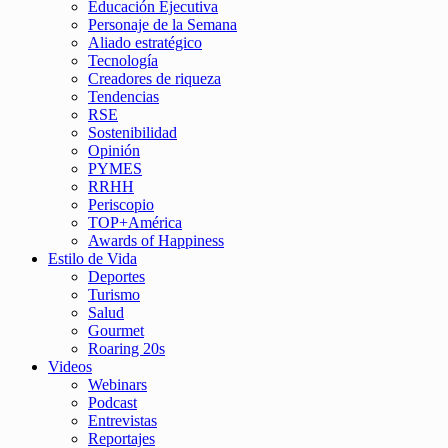
Educación Ejecutiva
Personaje de la Semana
Aliado estratégico
Tecnología
Creadores de riqueza
Tendencias
RSE
Sostenibilidad
Opinión
PYMES
RRHH
Periscopio
TOP+América
Awards of Happiness
Estilo de Vida
Deportes
Turismo
Salud
Gourmet
Roaring 20s
Videos
Webinars
Podcast
Entrevistas
Reportajes