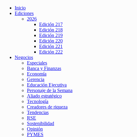
Inicio
Ediciones
2026
Edición 217
Edición 218
Edición 219
Edición 220
Edición 221
Edición 222
Negocios
Especiales
Banca y Finanzas
Economía
Gerencia
Educación Ejecutiva
Personaje de la Semana
Aliado estratégico
Tecnología
Creadores de riqueza
Tendencias
RSE
Sostenibilidad
Opinión
PYMES