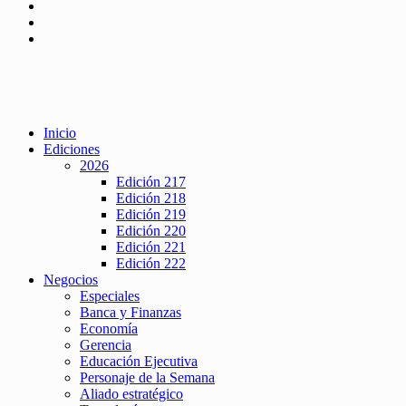
Inicio
Ediciones
2026
Edición 217
Edición 218
Edición 219
Edición 220
Edición 221
Edición 222
Negocios
Especiales
Banca y Finanzas
Economía
Gerencia
Educación Ejecutiva
Personaje de la Semana
Aliado estratégico