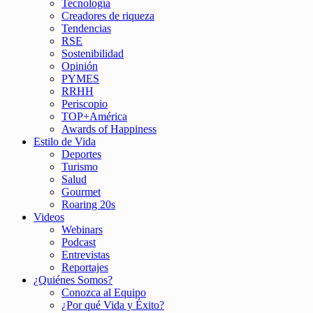
Tecnología
Creadores de riqueza
Tendencias
RSE
Sostenibilidad
Opinión
PYMES
RRHH
Periscopio
TOP+América
Awards of Happiness
Estilo de Vida
Deportes
Turismo
Salud
Gourmet
Roaring 20s
Videos
Webinars
Podcast
Entrevistas
Reportajes
¿Quiénes Somos?
Conozca al Equipo
¿Por qué Vida y Éxito?