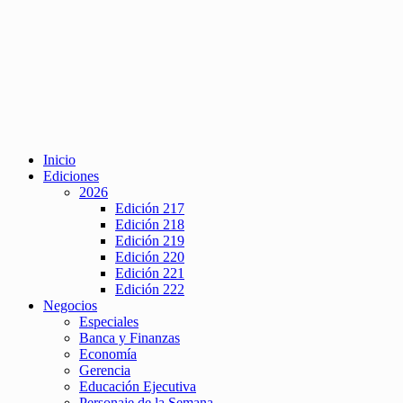
Inicio
Ediciones
2026
Edición 217
Edición 218
Edición 219
Edición 220
Edición 221
Edición 222
Negocios
Especiales
Banca y Finanzas
Economía
Gerencia
Educación Ejecutiva
Personaje de la Semana