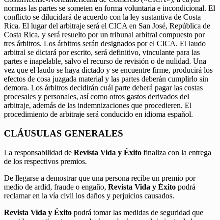
normas las partes se someten en forma voluntaria e incondicional. El
conflicto se dilucidará de acuerdo con la ley sustantiva de Costa
Rica. El lugar del arbitraje será el CICA en San José, República de
Costa Rica, y será resuelto por un tribunal arbitral compuesto por
tres árbitros. Los árbitros serán designados por el CICA. El laudo
arbitral se dictará por escrito, será definitivo, vinculante para las
partes e inapelable, salvo el recurso de revisión o de nulidad. Una
vez que el laudo se haya dictado y se encuentre firme, producirá los
efectos de cosa juzgada material y las partes deberán cumplirlo sin
demora. Los árbitros decidirán cuál parte deberá pagar las costas
procesales y personales, así como otros gastos derivados del
arbitraje, además de las indemnizaciones que procedieren. El
procedimiento de arbitraje será conducido en idioma español.
CLÁUSULAS GENERALES
La responsabilidad de
Revista Vida y Éxito
finaliza con la entrega
de los respectivos premios.
De llegarse a demostrar que una persona recibe un premio por
medio de ardid, fraude o engaño,
Revista Vida y Éxito
podrá
reclamar en la vía civil los daños y perjuicios causados.
Revista Vida y Éxito
podrá tomar las medidas de seguridad que