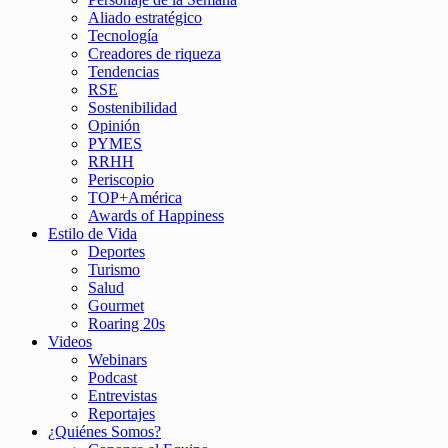
Aliado estratégico
Tecnología
Creadores de riqueza
Tendencias
RSE
Sostenibilidad
Opinión
PYMES
RRHH
Periscopio
TOP+América
Awards of Happiness
Estilo de Vida
Deportes
Turismo
Salud
Gourmet
Roaring 20s
Videos
Webinars
Podcast
Entrevistas
Reportajes
¿Quiénes Somos?