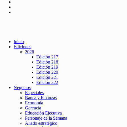
Inicio
Ediciones
2026
Edición 217
Edición 218
Edición 219
Edición 220
Edición 221
Edición 222
Negocios
Especiales
Banca y Finanzas
Economía
Gerencia
Educación Ejecutiva
Personaje de la Semana
Aliado estratégico