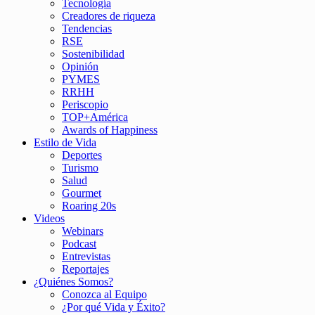
Tecnología
Creadores de riqueza
Tendencias
RSE
Sostenibilidad
Opinión
PYMES
RRHH
Periscopio
TOP+América
Awards of Happiness
Estilo de Vida
Deportes
Turismo
Salud
Gourmet
Roaring 20s
Videos
Webinars
Podcast
Entrevistas
Reportajes
¿Quiénes Somos?
Conozca al Equipo
¿Por qué Vida y Éxito?