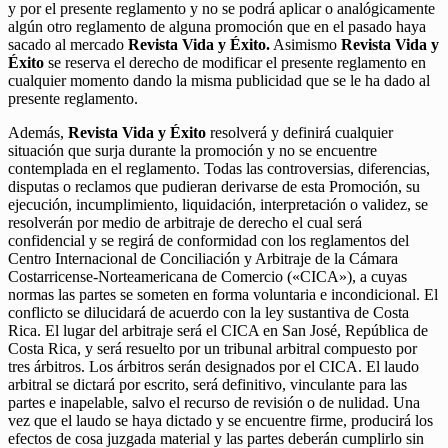
y por el presente reglamento y no se podrá aplicar o analógicamente
algún otro reglamento de alguna promoción que en el pasado haya
sacado al mercado
Revista Vida y Éxito.
Asimismo
Revista Vida y
Éxito
se reserva el derecho de modificar el presente reglamento en
cualquier momento dando la misma publicidad que se le ha dado al
presente reglamento.
Además,
Revista Vida y Éxito
resolverá y definirá cualquier
situación que surja durante la promoción y no se encuentre
contemplada en el reglamento. Todas las controversias, diferencias,
disputas o reclamos que pudieran derivarse de esta Promoción, su
ejecución, incumplimiento, liquidación, interpretación o validez, se
resolverán por medio de arbitraje de derecho el cual será
confidencial y se regirá de conformidad con los reglamentos del
Centro Internacional de Conciliación y Arbitraje de la Cámara
Costarricense-Norteamericana de Comercio («CICA»), a cuyas
normas las partes se someten en forma voluntaria e incondicional. El
conflicto se dilucidará de acuerdo con la ley sustantiva de Costa
Rica. El lugar del arbitraje será el CICA en San José, República de
Costa Rica, y será resuelto por un tribunal arbitral compuesto por
tres árbitros. Los árbitros serán designados por el CICA. El laudo
arbitral se dictará por escrito, será definitivo, vinculante para las
partes e inapelable, salvo el recurso de revisión o de nulidad. Una
vez que el laudo se haya dictado y se encuentre firme, producirá los
efectos de cosa juzgada material y las partes deberán cumplirlo sin