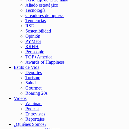
Aliado estratégico
Tecnología
Creadores de riqueza
Tendencias
RSE
Sostenibilidad
Opinión
PYMES
RRHH
Periscopio
TOP+América
Awards of Happiness
Estilo de Vida
Deportes
Turismo
Salud
Gourmet
Roaring 20s
Videos
Webinars
Podcast
Entrevistas
Reportajes
¿Quiénes Somos?