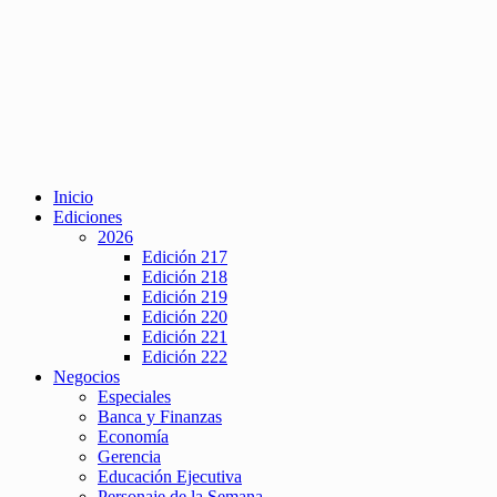
Inicio
Ediciones
2026
Edición 217
Edición 218
Edición 219
Edición 220
Edición 221
Edición 222
Negocios
Especiales
Banca y Finanzas
Economía
Gerencia
Educación Ejecutiva
Personaje de la Semana