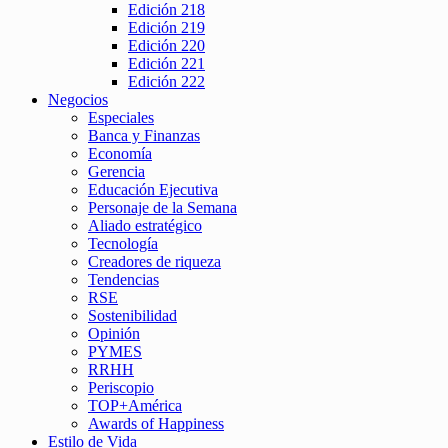
Edición 218
Edición 219
Edición 220
Edición 221
Edición 222
Negocios
Especiales
Banca y Finanzas
Economía
Gerencia
Educación Ejecutiva
Personaje de la Semana
Aliado estratégico
Tecnología
Creadores de riqueza
Tendencias
RSE
Sostenibilidad
Opinión
PYMES
RRHH
Periscopio
TOP+América
Awards of Happiness
Estilo de Vida