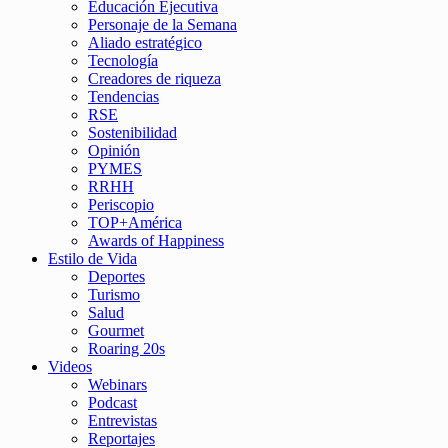
Educación Ejecutiva
Personaje de la Semana
Aliado estratégico
Tecnología
Creadores de riqueza
Tendencias
RSE
Sostenibilidad
Opinión
PYMES
RRHH
Periscopio
TOP+América
Awards of Happiness
Estilo de Vida
Deportes
Turismo
Salud
Gourmet
Roaring 20s
Videos
Webinars
Podcast
Entrevistas
Reportajes