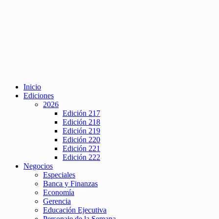
Inicio
Ediciones
2026
Edición 217
Edición 218
Edición 219
Edición 220
Edición 221
Edición 222
Negocios
Especiales
Banca y Finanzas
Economía
Gerencia
Educación Ejecutiva
Personaje de la Semana