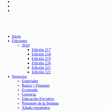
Inicio
Ediciones
2026
Edición 217
Edición 218
Edición 219
Edición 220
Edición 221
Edición 222
Negocios
Especiales
Banca y Finanzas
Economía
Gerencia
Educación Ejecutiva
Personaje de la Semana
Aliado estratégico