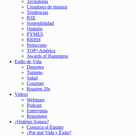
Tecnología
Creadores de riqueza
Tendencias
RSE
Sostenibilidad
Opinión
PYMES
RRHH
Periscopio
TOP+América
Awards of Happiness
Estilo de Vida
Deportes
Turismo
Salud
Gourmet
Roaring 20s
Videos
Webinars
Podcast
Entrevistas
Reportajes
¿Quiénes Somos?
Conozca al Equipo
¿Por qué Vida y Éxito?