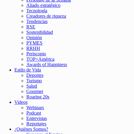
Aliado estratégico
Tecnología
Creadores de riqueza
Tendencias
RSE
Sostenibilidad
Opinión
PYMES
RRHH
Periscopio
TOP+América
Awards of Happiness
Estilo de Vida
Deportes
Turismo
Salud
Gourmet
Roaring 20s
Videos
Webinars
Podcast
Entrevistas
Reportajes
¿Quiénes Somos?