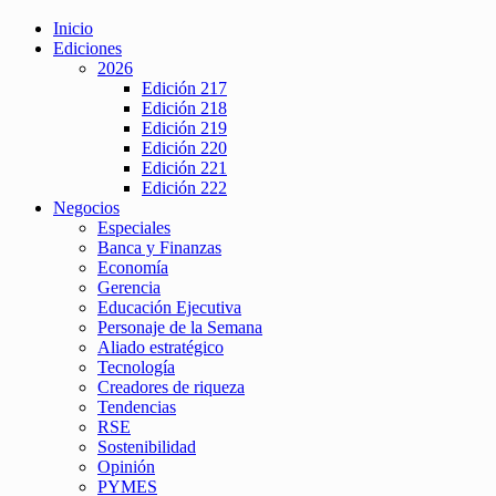
Inicio
Ediciones
2026
Edición 217
Edición 218
Edición 219
Edición 220
Edición 221
Edición 222
Negocios
Especiales
Banca y Finanzas
Economía
Gerencia
Educación Ejecutiva
Personaje de la Semana
Aliado estratégico
Tecnología
Creadores de riqueza
Tendencias
RSE
Sostenibilidad
Opinión
PYMES