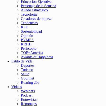
Educación Ejecutiva
Personaje de la Semana
Aliado estratégico
Tecnología
Creadores de riqueza
Tendencias
RSE
Sostenibilidad
Opinión
PYMES
RRHH
Periscopio
TOP+América
Awards of Happiness
Estilo de Vida
Deportes
Turismo
Salud
Gourmet
Roaring 20s
Videos
Webinars
Podcast
Entrevistas
Reportajes