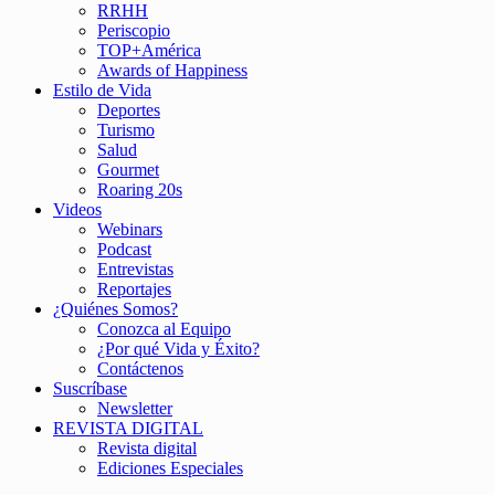
RRHH
Periscopio
TOP+América
Awards of Happiness
Estilo de Vida
Deportes
Turismo
Salud
Gourmet
Roaring 20s
Videos
Webinars
Podcast
Entrevistas
Reportajes
¿Quiénes Somos?
Conozca al Equipo
¿Por qué Vida y Éxito?
Contáctenos
Suscríbase
Newsletter
REVISTA DIGITAL
Revista digital
Ediciones Especiales