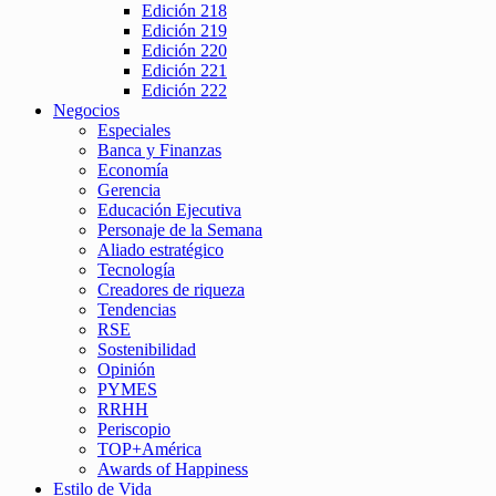
Edición 218
Edición 219
Edición 220
Edición 221
Edición 222
Negocios
Especiales
Banca y Finanzas
Economía
Gerencia
Educación Ejecutiva
Personaje de la Semana
Aliado estratégico
Tecnología
Creadores de riqueza
Tendencias
RSE
Sostenibilidad
Opinión
PYMES
RRHH
Periscopio
TOP+América
Awards of Happiness
Estilo de Vida