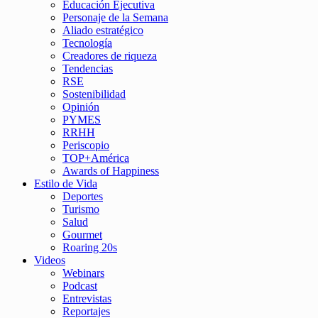
Educación Ejecutiva
Personaje de la Semana
Aliado estratégico
Tecnología
Creadores de riqueza
Tendencias
RSE
Sostenibilidad
Opinión
PYMES
RRHH
Periscopio
TOP+América
Awards of Happiness
Estilo de Vida
Deportes
Turismo
Salud
Gourmet
Roaring 20s
Videos
Webinars
Podcast
Entrevistas
Reportajes