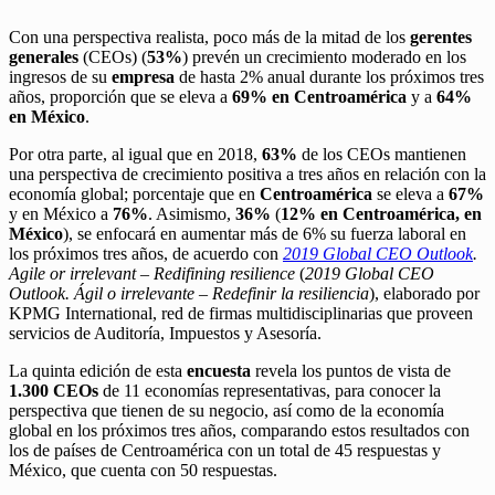
Con una perspectiva realista, poco más de la mitad de los
gerentes
generales
(CEOs) (
53%
) prevén un crecimiento moderado en los
ingresos de su
empresa
de hasta 2% anual durante los próximos tres
años, proporción que se eleva a
69% en Centroamérica
y a
64%
en
México
.
Por otra parte, al igual que en 2018,
63%
de los CEOs mantienen
una perspectiva de crecimiento positiva a tres años en relación con la
economía global; porcentaje que en
Centroamérica
se eleva a
67%
y en México a
76%
. Asimismo,
36%
(
12% en Centroamérica, en
México
), se enfocará en aumentar más de 6% su fuerza laboral en
los próximos tres años, de acuerdo con
2019 Global CEO Outlook
.
Agile or irrelevant – Redifining resilience
(
2019 Global CEO
Outlook. Ágil o irrelevante – Redefinir la resiliencia
), elaborado por
KPMG International, red de firmas multidisciplinarias que proveen
servicios de Auditoría, Impuestos y Asesoría.
La quinta edición de esta
encuesta
revela los puntos de vista de
1.300 CEOs
de 11 economías representativas, para conocer la
perspectiva que tienen de su negocio, así como de la economía
global en los próximos tres años, comparando estos resultados con
los de países de Centroamérica con un total de 45 respuestas y
México, que cuenta con 50 respuestas.