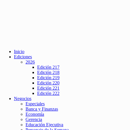
Inicio
Ediciones
2026
Edición 217
Edición 218
Edición 219
Edición 220
Edición 221
Edición 222
Negocios
Especiales
Banca y Finanzas
Economía
Gerencia
Educación Ejecutiva
Personaje de la Semana