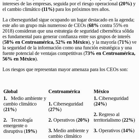
intereses de las empresas, seguida por el riesgo operacional
(20%)
y
el cambio climático
(11%)
para los próximos tres años.
La ciberseguridad sigue ocupando un lugar destacado en la agenda;
este año un grupo más numeroso de CEOs (
68%
contra 55% en
2018) consideran que una estrategia de seguridad cibernética sólida
es fundamental para generar confianza entre sus grupos de interés
(
58% en Centroamérica, 52% en México
), y la mayoría (
71%
) ve
la seguridad de la información como una función estratégica y una
fuente potencial de ventajas competitivas (
73% en Centroamérica,
56% en México
).
Los riesgos que representan mayor amenaza para los CEOs son:
Global
Centroamérica
México
1.
Medio ambiente y
1.
Ciberseguridad
cambio climático
1.
Ciberseguridad
(
24%
)
(
21%
)
(
27%
)
2.
Regreso al
2.
Tecnología
2.
Operativos (
20%)
territorialismo (
22%
)
emergente o
3.
Medio ambiente y
3.
Operativos (
14%
)
disruptiva (
19%
)
cambio climático