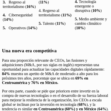
4.
Tecnología
3.
Regreso al
(
11%
)
emergente o
territorialismo (
16%
)
4. Regreso al
disruptiva (
10%
)
4.
Ciberseguridad
territorialismo (
11%)
5.
Medio ambiente y
(
14%
)
5.
Talento (
11%
)
cambio climático
5.
Operativos (
14%
)
(
10%
)
Una nueva era competitiva
Para una proporción relevante de CEOs, las fusiones y
adquisiciones (M&A, por sus siglas en inglés) representan una
oportunidad para actualizar las capacidades digitales rápidamente:
84%
muestra un apetito de M&A de moderado a alto para los
próximos tres años, porcentaje que se ubica en
69% en
Centroamérica y 76% en México.
Por otra parte, cuando se pide que prioricen entre invertir en la
compra de nuevas tecnologías o en el desarrollo de su fuerza laboral
para mejorar la resiliencia de la organización, los CEOs a escala
global se inclinan por la inversión en tecnología (
68%
), y la
tendencia es similar
en Centroamérica (60%) y en México
(
64%
).