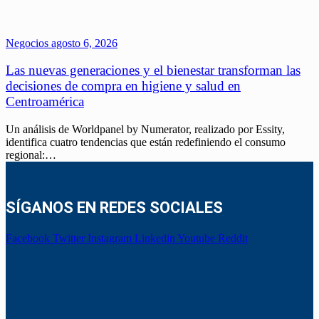
Negocios
agosto 6, 2026
Las nuevas generaciones y el bienestar transforman las
decisiones de compra en higiene y salud en
Centroamérica
Un análisis de Worldpanel by Numerator, realizado por Essity,
identifica cuatro tendencias que están redefiniendo el consumo
regional:…
SÍGANOS EN REDES SOCIALES
Facebook
Twitter
Instagram
Linkedin
Youtube
Reddit