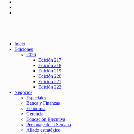
Inicio
Ediciones
2026
Edición 217
Edición 218
Edición 219
Edición 220
Edición 221
Edición 222
Negocios
Especiales
Banca y Finanzas
Economía
Gerencia
Educación Ejecutiva
Personaje de la Semana
Aliado estratégico