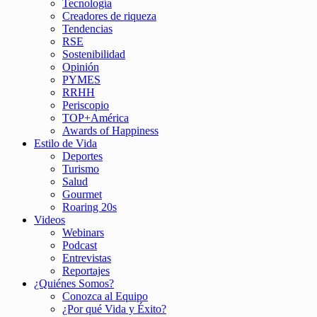
Tecnología
Creadores de riqueza
Tendencias
RSE
Sostenibilidad
Opinión
PYMES
RRHH
Periscopio
TOP+América
Awards of Happiness
Estilo de Vida
Deportes
Turismo
Salud
Gourmet
Roaring 20s
Videos
Webinars
Podcast
Entrevistas
Reportajes
¿Quiénes Somos?
Conozca al Equipo
¿Por qué Vida y Éxito?