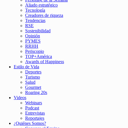
Aliado estratégico
Tecnología
Creadores de riqueza
Tendencias
RSE
Sostenibilidad
Opinión
PYMES
RRHH
Periscopio
TOP+América
Awards of Happiness
Estilo de Vida
Deportes
Turismo
Salud
Gourmet
Roaring 20s
Videos
Webinars
Podcast
Entrevistas
Reportajes
¿Quiénes Somos?