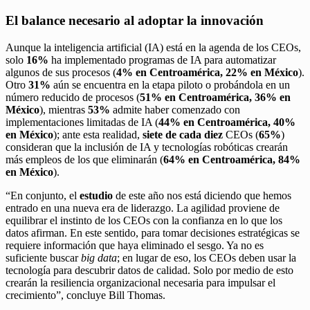
El balance necesario al adoptar la innovación
Aunque la inteligencia artificial (IA) está en la agenda de los CEOs,
solo
16%
ha implementado programas de IA para automatizar
algunos de sus procesos (
4% en Centroamérica, 22% en México
).
Otro
31%
aún se encuentra en la etapa piloto o probándola en un
número reducido de procesos (
51% en Centroamérica, 36% en
México
), mientras
53%
admite haber comenzado con
implementaciones limitadas de IA (
44% en Centroamérica,
40%
en México
); ante esta realidad,
siete de cada diez
CEOs (
65%
)
consideran que la inclusión de IA y tecnologías robóticas crearán
más empleos de los que eliminarán (
64% en Centroamérica, 84%
en México
).
“En conjunto, el
estudio
de este año nos está diciendo que hemos
entrado en una nueva era de liderazgo. La agilidad proviene de
equilibrar el instinto de los CEOs con la confianza en lo que los
datos afirman. En este sentido, para tomar decisiones estratégicas se
requiere información que haya eliminado el sesgo. Ya no es
suficiente buscar
big data
; en lugar de eso, los CEOs deben usar la
tecnología para descubrir datos de calidad. Solo por medio de esto
crearán la resiliencia organizacional necesaria para impulsar el
crecimiento”, concluye Bill Thomas.