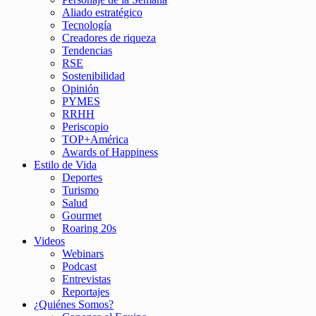
Aliado estratégico
Tecnología
Creadores de riqueza
Tendencias
RSE
Sostenibilidad
Opinión
PYMES
RRHH
Periscopio
TOP+América
Awards of Happiness
Estilo de Vida
Deportes
Turismo
Salud
Gourmet
Roaring 20s
Videos
Webinars
Podcast
Entrevistas
Reportajes
¿Quiénes Somos?