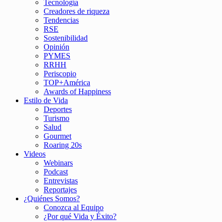
Tecnología
Creadores de riqueza
Tendencias
RSE
Sostenibilidad
Opinión
PYMES
RRHH
Periscopio
TOP+América
Awards of Happiness
Estilo de Vida
Deportes
Turismo
Salud
Gourmet
Roaring 20s
Videos
Webinars
Podcast
Entrevistas
Reportajes
¿Quiénes Somos?
Conozca al Equipo
¿Por qué Vida y Éxito?