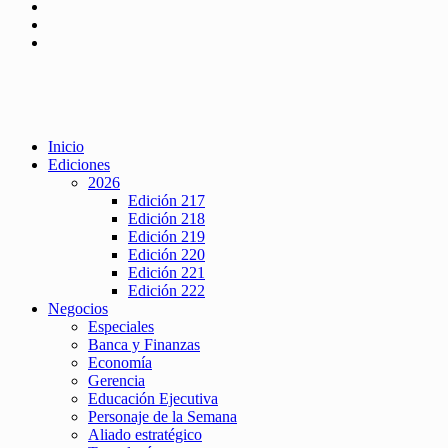
Inicio
Ediciones
2026
Edición 217
Edición 218
Edición 219
Edición 220
Edición 221
Edición 222
Negocios
Especiales
Banca y Finanzas
Economía
Gerencia
Educación Ejecutiva
Personaje de la Semana
Aliado estratégico