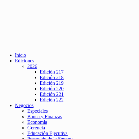
Inicio
Ediciones
2026
Edición 217
Edición 218
Edición 219
Edición 220
Edición 221
Edición 222
Negocios
Especiales
Banca y Finanzas
Economía
Gerencia
Educación Ejecutiva
Personaje de la Semana