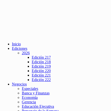
Inicio
Ediciones
2026
Edición 217
Edición 218
Edición 219
Edición 220
Edición 221
Edición 222
Negocios
Especiales
Banca y Finanzas
Economía
Gerencia
Educación Ejecutiva
Personaje de la Semana