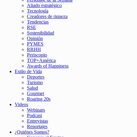
Aliado estratégico
Tecnología
Creadores de riqueza
Tendencias
RSE
Sostenibilidad
Opinión
PYMES
RRHH
Periscopio
TOP+América
Awards of Happiness
Estilo de Vida
Deportes
Turismo
Salud
Gourmet
Roaring 20s
Videos
Webinars
Podcast
Entrevistas
Reportajes
¿Quiénes Somos?