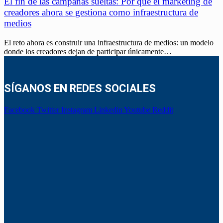
El fin de las campañas sueltas: Por qué el marketing de
creadores ahora se gestiona como infraestructura de
medios
El reto ahora es construir una infraestructura de medios: un modelo
donde los creadores dejan de participar únicamente…
SÍGANOS EN REDES SOCIALES
Facebook
Twitter
Instagram
Linkedin
Youtube
Reddit