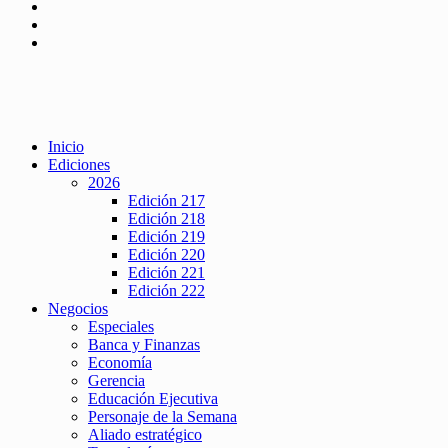
Inicio
Ediciones
2026
Edición 217
Edición 218
Edición 219
Edición 220
Edición 221
Edición 222
Negocios
Especiales
Banca y Finanzas
Economía
Gerencia
Educación Ejecutiva
Personaje de la Semana
Aliado estratégico