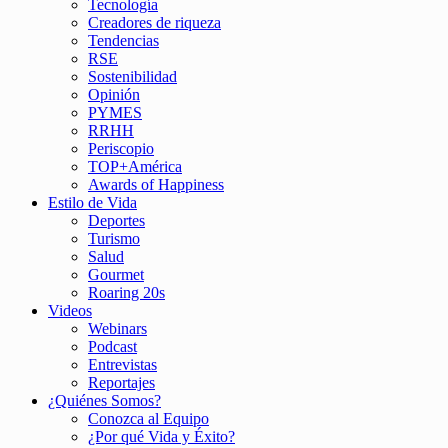
Tecnología
Creadores de riqueza
Tendencias
RSE
Sostenibilidad
Opinión
PYMES
RRHH
Periscopio
TOP+América
Awards of Happiness
Estilo de Vida
Deportes
Turismo
Salud
Gourmet
Roaring 20s
Videos
Webinars
Podcast
Entrevistas
Reportajes
¿Quiénes Somos?
Conozca al Equipo
¿Por qué Vida y Éxito?