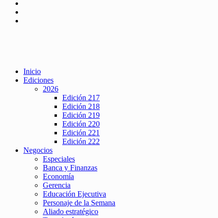
Inicio
Ediciones
2026
Edición 217
Edición 218
Edición 219
Edición 220
Edición 221
Edición 222
Negocios
Especiales
Banca y Finanzas
Economía
Gerencia
Educación Ejecutiva
Personaje de la Semana
Aliado estratégico