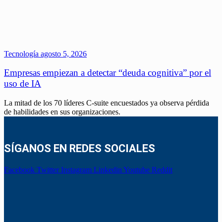
Tecnología
agosto 5, 2026
Empresas empiezan a detectar “deuda cognitiva” por el
uso de IA
La mitad de los 70 líderes C-suite encuestados ya observa pérdida
de habilidades en sus organizaciones.
SÍGANOS EN REDES SOCIALES
Facebook
Twitter
Instagram
Linkedin
Youtube
Reddit