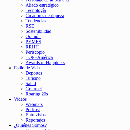
Aliado estratégico
Tecnología
Creadores de riqueza
Tendencias
RSE
Sostenibilidad
Opinión
PYMES
RRHH
Periscopio
TOP+América
Awards of Happiness
Estilo de Vida
Deportes
Turismo
Salud
Gourmet
Roaring 20s
Videos
Webinars
Podcast
Entrevistas
Reportajes
¿Quiénes Somos?