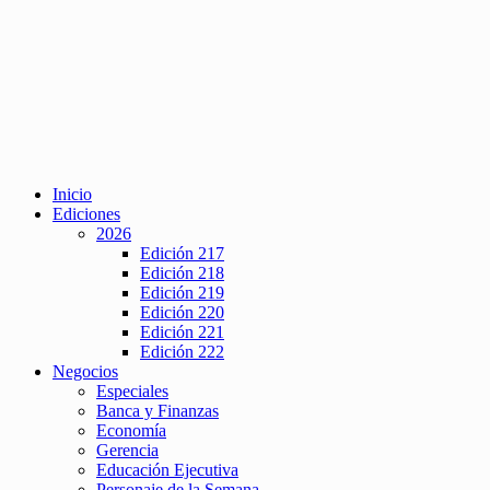
Inicio
Ediciones
2026
Edición 217
Edición 218
Edición 219
Edición 220
Edición 221
Edición 222
Negocios
Especiales
Banca y Finanzas
Economía
Gerencia
Educación Ejecutiva
Personaje de la Semana