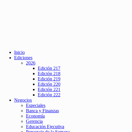
Inicio
Ediciones
2026
Edición 217
Edición 218
Edición 219
Edición 220
Edición 221
Edición 222
Negocios
Especiales
Banca y Finanzas
Economía
Gerencia
Educación Ejecutiva
Personaje de la Semana