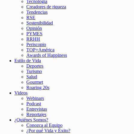
Tecnología
Creadores de riqueza
Tendencias
RSE
Sostenibilidad
Opinión
PYMES
RRHH
Periscopio
TOP+América
Awards of Happiness
Estilo de Vida
Deportes
Turismo
Salud
Gourmet
Roaring 20s
Videos
Webinars
Podcast
Entrevistas
Reportajes
¿Quiénes Somos?
Conozca al Equipo
¿Por qué Vida y Éxito?