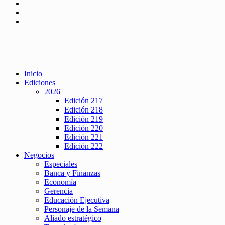
Inicio
Ediciones
2026
Edición 217
Edición 218
Edición 219
Edición 220
Edición 221
Edición 222
Negocios
Especiales
Banca y Finanzas
Economía
Gerencia
Educación Ejecutiva
Personaje de la Semana
Aliado estratégico