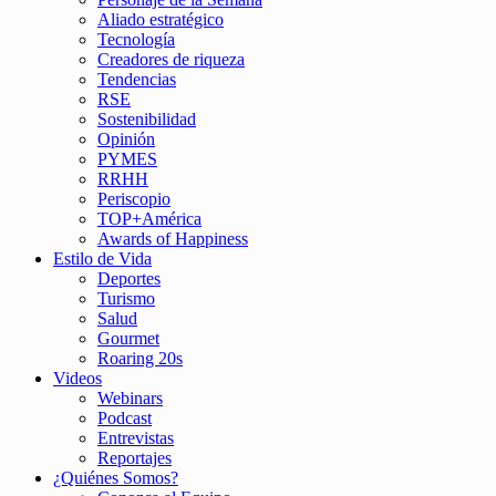
Aliado estratégico
Tecnología
Creadores de riqueza
Tendencias
RSE
Sostenibilidad
Opinión
PYMES
RRHH
Periscopio
TOP+América
Awards of Happiness
Estilo de Vida
Deportes
Turismo
Salud
Gourmet
Roaring 20s
Videos
Webinars
Podcast
Entrevistas
Reportajes
¿Quiénes Somos?