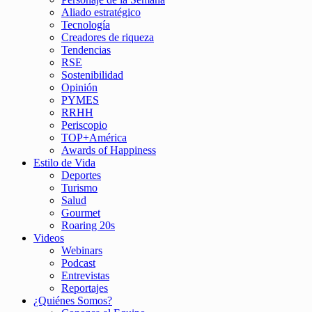
Aliado estratégico
Tecnología
Creadores de riqueza
Tendencias
RSE
Sostenibilidad
Opinión
PYMES
RRHH
Periscopio
TOP+América
Awards of Happiness
Estilo de Vida
Deportes
Turismo
Salud
Gourmet
Roaring 20s
Videos
Webinars
Podcast
Entrevistas
Reportajes
¿Quiénes Somos?