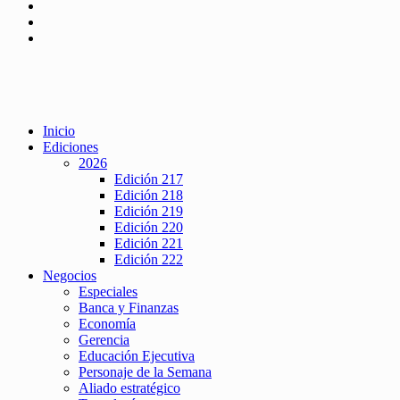
Inicio
Ediciones
2026
Edición 217
Edición 218
Edición 219
Edición 220
Edición 221
Edición 222
Negocios
Especiales
Banca y Finanzas
Economía
Gerencia
Educación Ejecutiva
Personaje de la Semana
Aliado estratégico