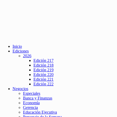
Inicio
Ediciones
2026
Edición 217
Edición 218
Edición 219
Edición 220
Edición 221
Edición 222
Negocios
Especiales
Banca y Finanzas
Economía
Gerencia
Educación Ejecutiva
Personaje de la Semana