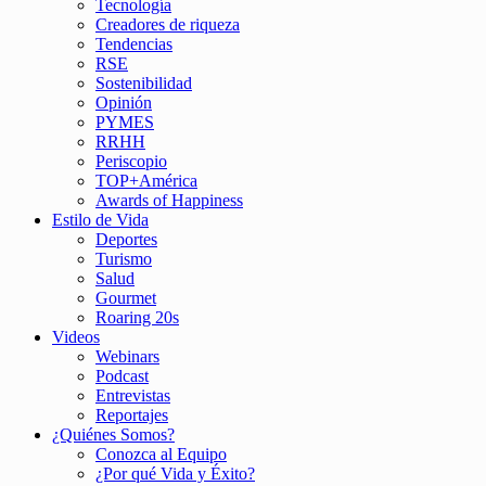
Tecnología
Creadores de riqueza
Tendencias
RSE
Sostenibilidad
Opinión
PYMES
RRHH
Periscopio
TOP+América
Awards of Happiness
Estilo de Vida
Deportes
Turismo
Salud
Gourmet
Roaring 20s
Videos
Webinars
Podcast
Entrevistas
Reportajes
¿Quiénes Somos?
Conozca al Equipo
¿Por qué Vida y Éxito?