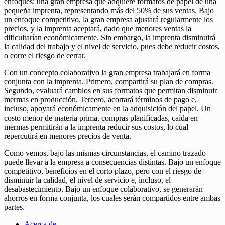
enfoques: una gran empresa que adquiere formatos de papel de una
pequeña imprenta, representando más del 50% de sus ventas. Bajo
un enfoque competitivo, la gran empresa ajustará regularmente los
precios, y la imprenta aceptará, dado que menores ventas la
dificultarían económicamente. Sin embargo, la imprenta disminuirá
la calidad del trabajo y el nivel de servicio, pues debe reducir costos,
o corre el riesgo de cerrar.
Con un concepto colaborativo la gran empresa trabajará en forma
conjunta con la imprenta. Primero, compartirá su plan de compras.
Segundo, evaluará cambios en sus formatos que permitan disminuir
mermas en producción. Tercero, acortará términos de pago e,
incluso, apoyará económicamente en la adquisición del papel. Un
costo menor de materia prima, compras planificadas, caída en
mermas permitirán a la imprenta reducir sus costos, lo cual
repercutirá en menores precios de venta.
Como vemos, bajo las mismas circunstancias, el camino trazado
puede llevar a la empresa a consecuencias distintas. Bajo un enfoque
competitivo, beneficios en el corto plazo, pero con el riesgo de
disminuir la calidad, el nivel de servicio e, incluso, el
desabastecimiento. Bajo un enfoque colaborativo, se generarán
ahorros en forma conjunta, los cuales serán compartidos entre ambas
partes.
Acerca de