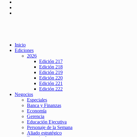
Inicio
Ediciones
2026
Edición 217
Edición 218
Edición 219
Edición 220
Edición 221
Edición 222
Negocios
Especiales
Banca y Finanzas
Economía
Gerencia
Educación Ejecutiva
Personaje de la Semana
Aliado estratégico