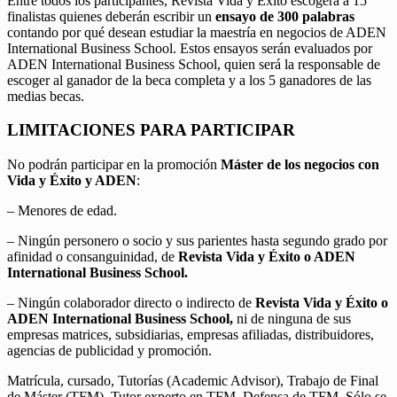
Entre todos los participantes, Revista Vida y Éxito escogerá a 15
finalistas quienes deberán escribir un
ensayo de 300 palabras
contando por qué desean estudiar la maestría en negocios de ADEN
International Business School. Estos ensayos serán evaluados por
ADEN International Business School, quien será la responsable de
escoger al ganador de la beca completa y a los 5 ganadores de las
medias becas.
LIMITACIONES PARA PARTICIPAR
No podrán participar en la promoción
Máster de los negocios con
Vida y Éxito y ADEN
:
– Menores de edad.
– Ningún personero o socio y sus parientes hasta segundo grado por
afinidad o consanguinidad, de
Revista Vida y Éxito o ADEN
International Business School.
– Ningún colaborador directo o indirecto de
Revista Vida y Éxito o
ADEN International Business School,
ni de ninguna de sus
empresas matrices, subsidiarias, empresas afiliadas, distribuidores,
agencias de publicidad y promoción.
Matrícula, cursado, Tutorías (Academic Advisor), Trabajo de Final
de Máster (TFM), Tutor experto en TFM, Defensa de TFM. Sólo se