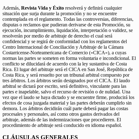
Además,
Revista Vida y Éxito
resolverá y definirá cualquier
situación que surja durante la promoción y no se encuentre
contemplada en el reglamento. Todas las controversias, diferencias,
disputas o reclamos que pudieran derivarse de esta Promoción, su
ejecución, incumplimiento, liquidación, interpretación o validez, se
resolverán por medio de arbitraje de derecho el cual será
confidencial y se regirá de conformidad con los reglamentos del
Centro Internacional de Conciliación y Arbitraje de la Cámara
Costarricense-Norteamericana de Comercio («CICA»), a cuyas
normas las partes se someten en forma voluntaria e incondicional. El
conflicto se dilucidará de acuerdo con la ley sustantiva de Costa
Rica. El lugar del arbitraje será el CICA en San José, República de
Costa Rica, y será resuelto por un tribunal arbitral compuesto por
tres árbitros. Los árbitros serán designados por el CICA. El laudo
arbitral se dictará por escrito, será definitivo, vinculante para las
partes e inapelable, salvo el recurso de revisión o de nulidad. Una
vez que el laudo se haya dictado y se encuentre firme, producirá los
efectos de cosa juzgada material y las partes deberán cumplirlo sin
demora. Los árbitros decidirán cuál parte deberá pagar las costas
procesales y personales, así como otros gastos derivados del
arbitraje, además de las indemnizaciones que procedieren. El
procedimiento de arbitraje será conducido en idioma español.
CLÁUSULAS GENERALES