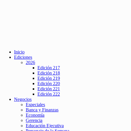
Inicio
Ediciones
2026
Edición 217
Edición 218
Edición 219
Edición 220
Edición 221
Edición 222
Negocios
Especiales
Banca y Finanzas
Economía
Gerencia
Educación Ejecutiva
Personaje de la Semana