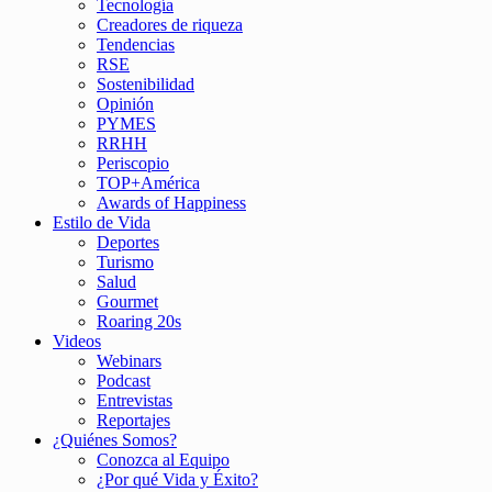
Tecnología
Creadores de riqueza
Tendencias
RSE
Sostenibilidad
Opinión
PYMES
RRHH
Periscopio
TOP+América
Awards of Happiness
Estilo de Vida
Deportes
Turismo
Salud
Gourmet
Roaring 20s
Videos
Webinars
Podcast
Entrevistas
Reportajes
¿Quiénes Somos?
Conozca al Equipo
¿Por qué Vida y Éxito?