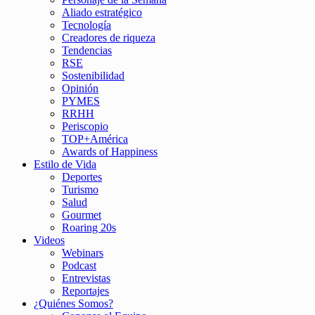
Aliado estratégico
Tecnología
Creadores de riqueza
Tendencias
RSE
Sostenibilidad
Opinión
PYMES
RRHH
Periscopio
TOP+América
Awards of Happiness
Estilo de Vida
Deportes
Turismo
Salud
Gourmet
Roaring 20s
Videos
Webinars
Podcast
Entrevistas
Reportajes
¿Quiénes Somos?