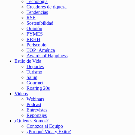
Tecnología
Creadores de riqueza
Tendencias
RSE
Sostenibilidad
Opinión
PYMES
RRHH
Periscopio
TOP+América
Awards of Happiness
Estilo de Vida
Deportes
Turismo
Salud
Gourmet
Roaring 20s
Videos
Webinars
Podcast
Entrevistas
Reportajes
¿Quiénes Somos?
Conozca al Equipo
¿Por qué Vida y Éxito?