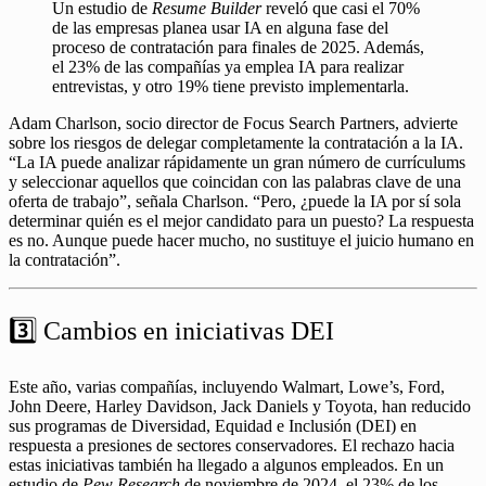
Un estudio de
Resume Builder
reveló que casi el 70%
de las empresas planea usar IA en alguna fase del
proceso de contratación para finales de 2025. Además,
el 23% de las compañías ya emplea IA para realizar
entrevistas, y otro 19% tiene previsto implementarla.
Adam Charlson, socio director de Focus Search Partners, advierte
sobre los riesgos de delegar completamente la contratación a la IA.
“La IA puede analizar rápidamente un gran número de currículums
y seleccionar aquellos que coincidan con las palabras clave de una
oferta de trabajo”, señala Charlson. “Pero, ¿puede la IA por sí sola
determinar quién es el mejor candidato para un puesto? La respuesta
es no. Aunque puede hacer mucho, no sustituye el juicio humano en
la contratación”.
3️⃣ Cambios en iniciativas DEI
Este año, varias compañías, incluyendo Walmart, Lowe’s, Ford,
John Deere, Harley Davidson, Jack Daniels y Toyota, han reducido
sus programas de Diversidad, Equidad e Inclusión (DEI) en
respuesta a presiones de sectores conservadores. El rechazo hacia
estas iniciativas también ha llegado a algunos empleados. En un
estudio de
Pew Research
de noviembre de 2024, el 23% de los