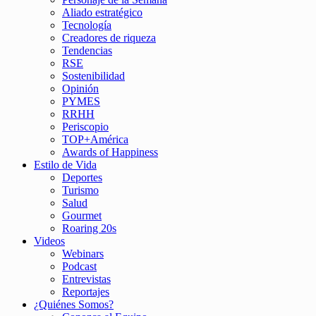
Aliado estratégico
Tecnología
Creadores de riqueza
Tendencias
RSE
Sostenibilidad
Opinión
PYMES
RRHH
Periscopio
TOP+América
Awards of Happiness
Estilo de Vida
Deportes
Turismo
Salud
Gourmet
Roaring 20s
Videos
Webinars
Podcast
Entrevistas
Reportajes
¿Quiénes Somos?