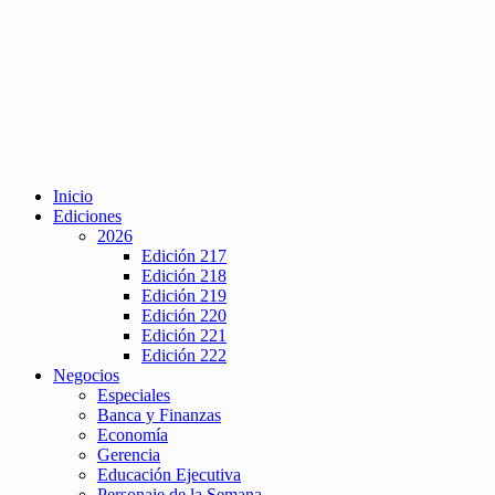
Inicio
Ediciones
2026
Edición 217
Edición 218
Edición 219
Edición 220
Edición 221
Edición 222
Negocios
Especiales
Banca y Finanzas
Economía
Gerencia
Educación Ejecutiva
Personaje de la Semana