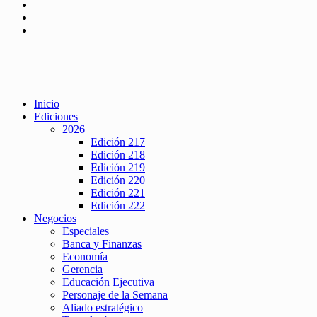
Inicio
Ediciones
2026
Edición 217
Edición 218
Edición 219
Edición 220
Edición 221
Edición 222
Negocios
Especiales
Banca y Finanzas
Economía
Gerencia
Educación Ejecutiva
Personaje de la Semana
Aliado estratégico