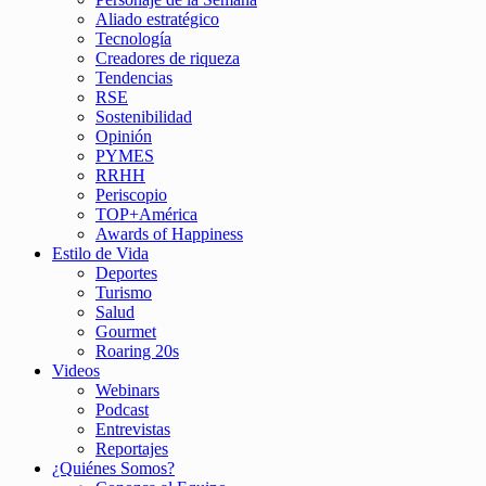
Aliado estratégico
Tecnología
Creadores de riqueza
Tendencias
RSE
Sostenibilidad
Opinión
PYMES
RRHH
Periscopio
TOP+América
Awards of Happiness
Estilo de Vida
Deportes
Turismo
Salud
Gourmet
Roaring 20s
Videos
Webinars
Podcast
Entrevistas
Reportajes
¿Quiénes Somos?