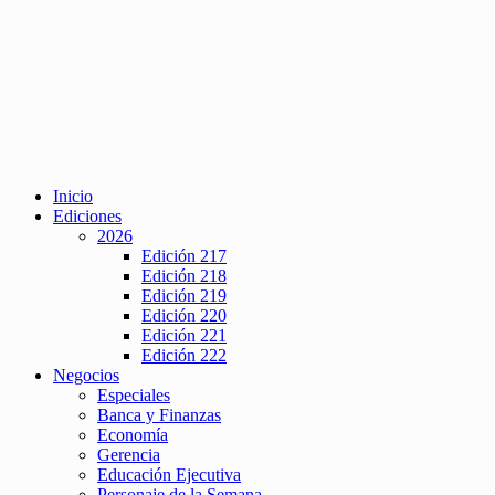
Inicio
Ediciones
2026
Edición 217
Edición 218
Edición 219
Edición 220
Edición 221
Edición 222
Negocios
Especiales
Banca y Finanzas
Economía
Gerencia
Educación Ejecutiva
Personaje de la Semana