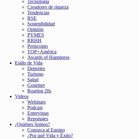
Tecnología
Creadores de riqueza
Tendencias
RSE
Sostenibilidad
Opinión
PYMES
RRHH
Periscopio
TOP+América
Awards of Happiness
Estilo de Vida
Deportes
Turismo
Salud
Gourmet
Roaring 20s
Videos
Webinars
Podcast
Entrevistas
Reportajes
¿Quiénes Somos?
Conozca al Equipo
¿Por qué Vida y Éxito?