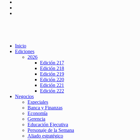
Inicio
Ediciones
2026
Edición 217
Edición 218
Edición 219
Edición 220
Edición 221
Edición 222
Negocios
Especiales
Banca y Finanzas
Economía
Gerencia
Educación Ejecutiva
Personaje de la Semana
Aliado estratégico