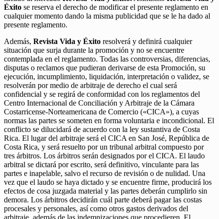
Éxito
se reserva el derecho de modificar el presente reglamento en
cualquier momento dando la misma publicidad que se le ha dado al
presente reglamento.
Además,
Revista Vida y Éxito
resolverá y definirá cualquier
situación que surja durante la promoción y no se encuentre
contemplada en el reglamento. Todas las controversias, diferencias,
disputas o reclamos que pudieran derivarse de esta Promoción, su
ejecución, incumplimiento, liquidación, interpretación o validez, se
resolverán por medio de arbitraje de derecho el cual será
confidencial y se regirá de conformidad con los reglamentos del
Centro Internacional de Conciliación y Arbitraje de la Cámara
Costarricense-Norteamericana de Comercio («CICA»), a cuyas
normas las partes se someten en forma voluntaria e incondicional. El
conflicto se dilucidará de acuerdo con la ley sustantiva de Costa
Rica. El lugar del arbitraje será el CICA en San José, República de
Costa Rica, y será resuelto por un tribunal arbitral compuesto por
tres árbitros. Los árbitros serán designados por el CICA. El laudo
arbitral se dictará por escrito, será definitivo, vinculante para las
partes e inapelable, salvo el recurso de revisión o de nulidad. Una
vez que el laudo se haya dictado y se encuentre firme, producirá los
efectos de cosa juzgada material y las partes deberán cumplirlo sin
demora. Los árbitros decidirán cuál parte deberá pagar las costas
procesales y personales, así como otros gastos derivados del
arbitraje, además de las indemnizaciones que procedieren. El