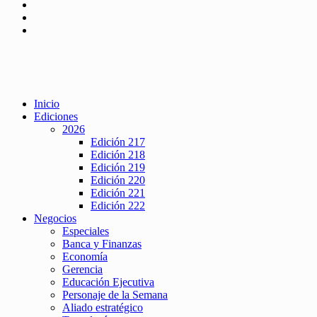
Inicio
Ediciones
2026
Edición 217
Edición 218
Edición 219
Edición 220
Edición 221
Edición 222
Negocios
Especiales
Banca y Finanzas
Economía
Gerencia
Educación Ejecutiva
Personaje de la Semana
Aliado estratégico