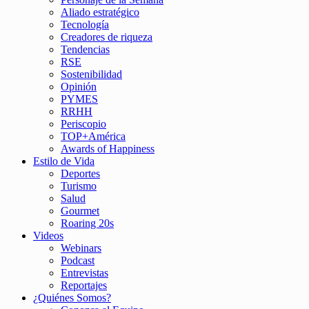
Aliado estratégico
Tecnología
Creadores de riqueza
Tendencias
RSE
Sostenibilidad
Opinión
PYMES
RRHH
Periscopio
TOP+América
Awards of Happiness
Estilo de Vida
Deportes
Turismo
Salud
Gourmet
Roaring 20s
Videos
Webinars
Podcast
Entrevistas
Reportajes
¿Quiénes Somos?