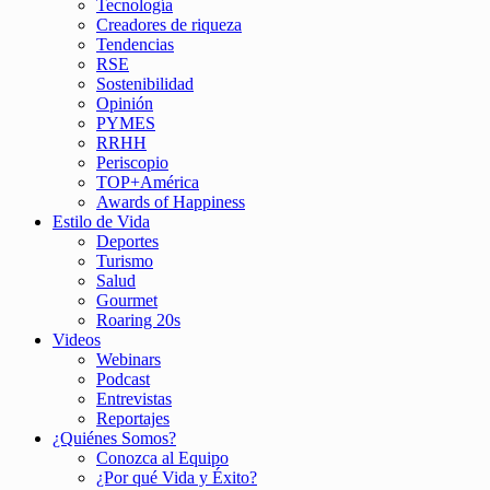
Tecnología
Creadores de riqueza
Tendencias
RSE
Sostenibilidad
Opinión
PYMES
RRHH
Periscopio
TOP+América
Awards of Happiness
Estilo de Vida
Deportes
Turismo
Salud
Gourmet
Roaring 20s
Videos
Webinars
Podcast
Entrevistas
Reportajes
¿Quiénes Somos?
Conozca al Equipo
¿Por qué Vida y Éxito?