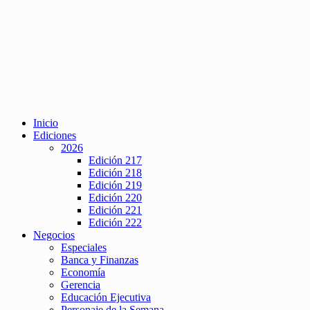
Inicio
Ediciones
2026
Edición 217
Edición 218
Edición 219
Edición 220
Edición 221
Edición 222
Negocios
Especiales
Banca y Finanzas
Economía
Gerencia
Educación Ejecutiva
Personaje de la Semana