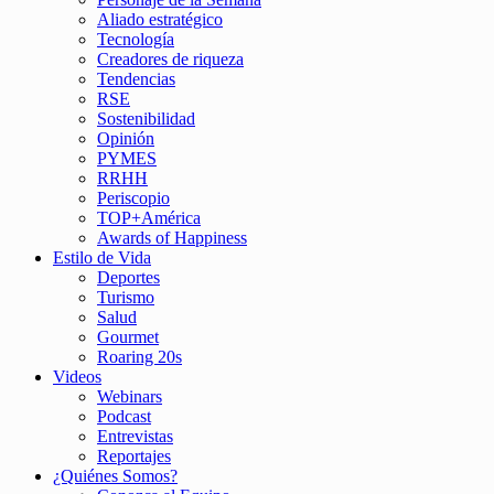
Aliado estratégico
Tecnología
Creadores de riqueza
Tendencias
RSE
Sostenibilidad
Opinión
PYMES
RRHH
Periscopio
TOP+América
Awards of Happiness
Estilo de Vida
Deportes
Turismo
Salud
Gourmet
Roaring 20s
Videos
Webinars
Podcast
Entrevistas
Reportajes
¿Quiénes Somos?