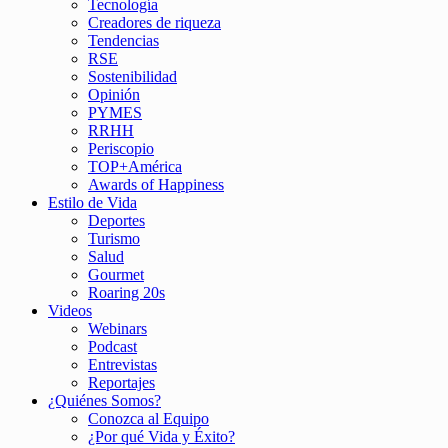
Tecnología
Creadores de riqueza
Tendencias
RSE
Sostenibilidad
Opinión
PYMES
RRHH
Periscopio
TOP+América
Awards of Happiness
Estilo de Vida
Deportes
Turismo
Salud
Gourmet
Roaring 20s
Videos
Webinars
Podcast
Entrevistas
Reportajes
¿Quiénes Somos?
Conozca al Equipo
¿Por qué Vida y Éxito?