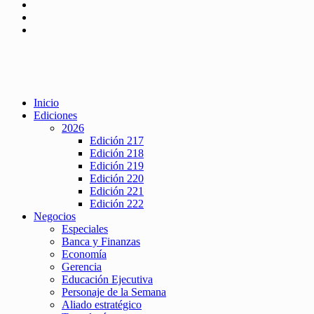
Inicio
Ediciones
2026
Edición 217
Edición 218
Edición 219
Edición 220
Edición 221
Edición 222
Negocios
Especiales
Banca y Finanzas
Economía
Gerencia
Educación Ejecutiva
Personaje de la Semana
Aliado estratégico