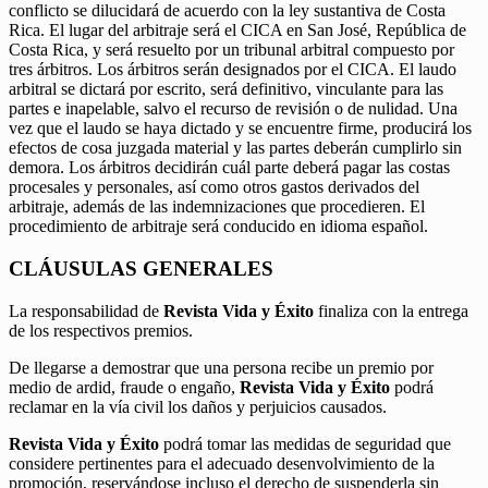
conflicto se dilucidará de acuerdo con la ley sustantiva de Costa
Rica. El lugar del arbitraje será el CICA en San José, República de
Costa Rica, y será resuelto por un tribunal arbitral compuesto por
tres árbitros. Los árbitros serán designados por el CICA. El laudo
arbitral se dictará por escrito, será definitivo, vinculante para las
partes e inapelable, salvo el recurso de revisión o de nulidad. Una
vez que el laudo se haya dictado y se encuentre firme, producirá los
efectos de cosa juzgada material y las partes deberán cumplirlo sin
demora. Los árbitros decidirán cuál parte deberá pagar las costas
procesales y personales, así como otros gastos derivados del
arbitraje, además de las indemnizaciones que procedieren. El
procedimiento de arbitraje será conducido en idioma español.
CLÁUSULAS GENERALES
La responsabilidad de
Revista Vida y Éxito
finaliza con la entrega
de los respectivos premios.
De llegarse a demostrar que una persona recibe un premio por
medio de ardid, fraude o engaño,
Revista Vida y Éxito
podrá
reclamar en la vía civil los daños y perjuicios causados.
Revista Vida y Éxito
podrá tomar las medidas de seguridad que
considere pertinentes para el adecuado desenvolvimiento de la
promoción, reservándose incluso el derecho de suspenderla sin