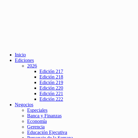
Inicio
Ediciones
2026
Edición 217
Edición 218
Edición 219
Edición 220
Edición 221
Edición 222
Negocios
Especiales
Banca y Finanzas
Economía
Gerencia
Educación Ejecutiva
Personaje de la Semana