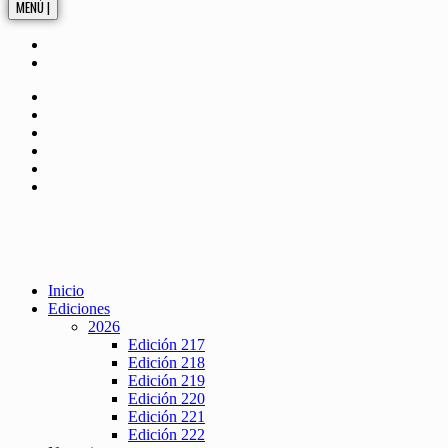
MENÚ |
Inicio
Ediciones
2026
Edición 217
Edición 218
Edición 219
Edición 220
Edición 221
Edición 222