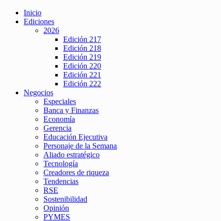
Inicio
Ediciones
2026
Edición 217
Edición 218
Edición 219
Edición 220
Edición 221
Edición 222
Negocios
Especiales
Banca y Finanzas
Economía
Gerencia
Educación Ejecutiva
Personaje de la Semana
Aliado estratégico
Tecnología
Creadores de riqueza
Tendencias
RSE
Sostenibilidad
Opinión
PYMES