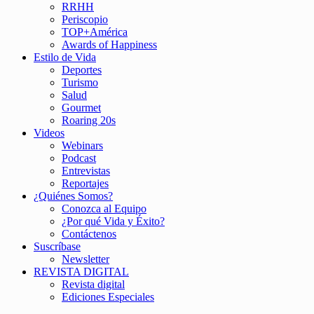
RRHH
Periscopio
TOP+América
Awards of Happiness
Estilo de Vida
Deportes
Turismo
Salud
Gourmet
Roaring 20s
Videos
Webinars
Podcast
Entrevistas
Reportajes
¿Quiénes Somos?
Conozca al Equipo
¿Por qué Vida y Éxito?
Contáctenos
Suscríbase
Newsletter
REVISTA DIGITAL
Revista digital
Ediciones Especiales