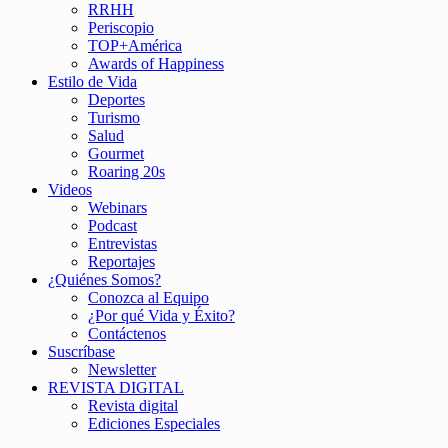
RRHH
Periscopio
TOP+América
Awards of Happiness
Estilo de Vida
Deportes
Turismo
Salud
Gourmet
Roaring 20s
Videos
Webinars
Podcast
Entrevistas
Reportajes
¿Quiénes Somos?
Conozca al Equipo
¿Por qué Vida y Éxito?
Contáctenos
Suscríbase
Newsletter
REVISTA DIGITAL
Revista digital
Ediciones Especiales