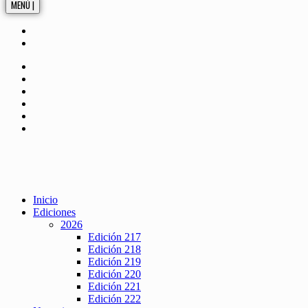
MENÚ |
Inicio
Ediciones
2026
Edición 217
Edición 218
Edición 219
Edición 220
Edición 221
Edición 222