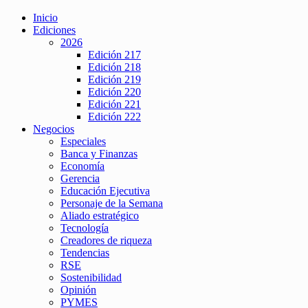
Inicio
Ediciones
2026
Edición 217
Edición 218
Edición 219
Edición 220
Edición 221
Edición 222
Negocios
Especiales
Banca y Finanzas
Economía
Gerencia
Educación Ejecutiva
Personaje de la Semana
Aliado estratégico
Tecnología
Creadores de riqueza
Tendencias
RSE
Sostenibilidad
Opinión
PYMES