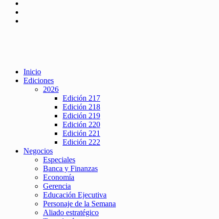
Inicio
Ediciones
2026
Edición 217
Edición 218
Edición 219
Edición 220
Edición 221
Edición 222
Negocios
Especiales
Banca y Finanzas
Economía
Gerencia
Educación Ejecutiva
Personaje de la Semana
Aliado estratégico