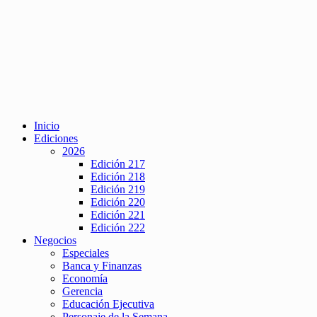
Inicio
Ediciones
2026
Edición 217
Edición 218
Edición 219
Edición 220
Edición 221
Edición 222
Negocios
Especiales
Banca y Finanzas
Economía
Gerencia
Educación Ejecutiva
Personaje de la Semana