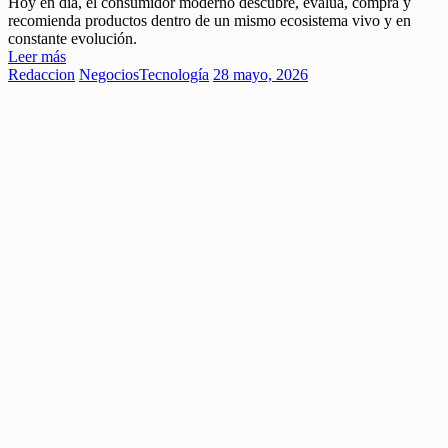
Hoy en día, el consumidor moderno descubre, evalúa, compra y
recomienda productos dentro de un mismo ecosistema vivo y en
constante evolución.
Leer más
Redaccion
Negocios
Tecnología
28 mayo, 2026