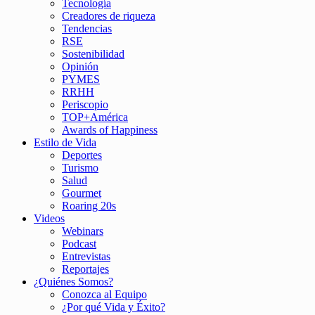
Tecnología
Creadores de riqueza
Tendencias
RSE
Sostenibilidad
Opinión
PYMES
RRHH
Periscopio
TOP+América
Awards of Happiness
Estilo de Vida
Deportes
Turismo
Salud
Gourmet
Roaring 20s
Videos
Webinars
Podcast
Entrevistas
Reportajes
¿Quiénes Somos?
Conozca al Equipo
¿Por qué Vida y Éxito?