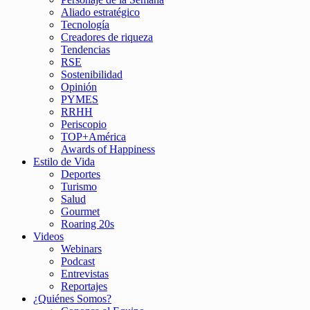
Aliado estratégico
Tecnología
Creadores de riqueza
Tendencias
RSE
Sostenibilidad
Opinión
PYMES
RRHH
Periscopio
TOP+América
Awards of Happiness
Estilo de Vida
Deportes
Turismo
Salud
Gourmet
Roaring 20s
Videos
Webinars
Podcast
Entrevistas
Reportajes
¿Quiénes Somos?