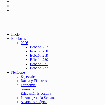
Inicio
Ediciones
2026
Edición 217
Edición 218
Edición 219
Edición 220
Edición 221
Edición 222
Negocios
Especiales
Banca y Finanzas
Economía
Gerencia
Educación Ejecutiva
Personaje de la Semana
Aliado estratégico