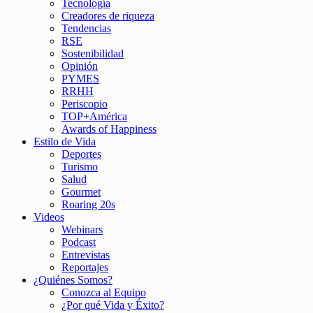
Tecnología
Creadores de riqueza
Tendencias
RSE
Sostenibilidad
Opinión
PYMES
RRHH
Periscopio
TOP+América
Awards of Happiness
Estilo de Vida
Deportes
Turismo
Salud
Gourmet
Roaring 20s
Videos
Webinars
Podcast
Entrevistas
Reportajes
¿Quiénes Somos?
Conozca al Equipo
¿Por qué Vida y Éxito?