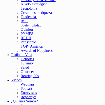
Aliado estratégico
Tecnología
Creadores de riqueza
Tendencias
RSE
Sostenibilidad
Opinión
PYMES
RRHH
Periscopio
TOP+América
Awards of Happiness
Estilo de Vida
Deportes
Turismo
Salud
Gourmet
Roaring 20s
Videos
Webinars
Podcast
Entrevistas
Reportajes
¿Quiénes Somos?