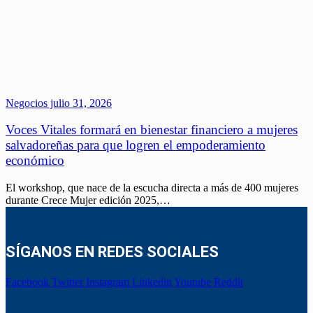
Negocios
julio 31, 2026
Voces Vitales formará en bienestar financiero a mujeres
salvadoreñas para que logren el empoderamiento
económico
El workshop, que nace de la escucha directa a más de 400 mujeres
durante Crece Mujer edición 2025,…
SÍGANOS EN REDES SOCIALES
Facebook
Twitter
Instagram
Linkedin
Youtube
Reddit