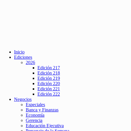
Inicio
Ediciones
2026
Edición 217
Edición 218
Edición 219
Edición 220
Edición 221
Edición 222
Negocios
Especiales
Banca y Finanzas
Economía
Gerencia
Educación Ejecutiva
Personaje de la Semana