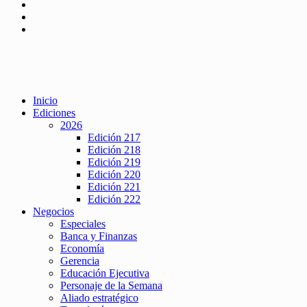
Inicio
Ediciones
2026
Edición 217
Edición 218
Edición 219
Edición 220
Edición 221
Edición 222
Negocios
Especiales
Banca y Finanzas
Economía
Gerencia
Educación Ejecutiva
Personaje de la Semana
Aliado estratégico