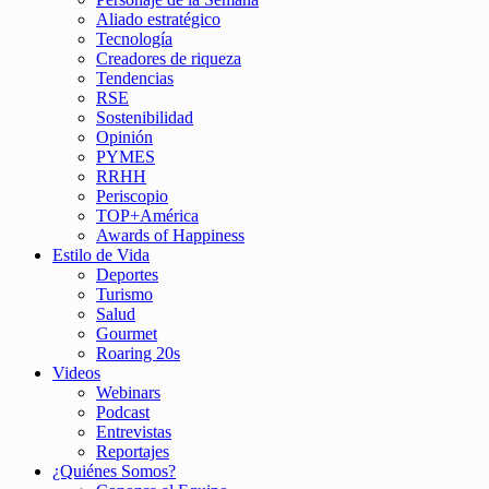
Aliado estratégico
Tecnología
Creadores de riqueza
Tendencias
RSE
Sostenibilidad
Opinión
PYMES
RRHH
Periscopio
TOP+América
Awards of Happiness
Estilo de Vida
Deportes
Turismo
Salud
Gourmet
Roaring 20s
Videos
Webinars
Podcast
Entrevistas
Reportajes
¿Quiénes Somos?