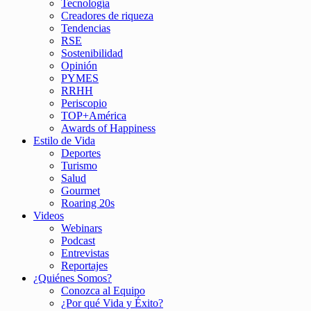
Tecnología
Creadores de riqueza
Tendencias
RSE
Sostenibilidad
Opinión
PYMES
RRHH
Periscopio
TOP+América
Awards of Happiness
Estilo de Vida
Deportes
Turismo
Salud
Gourmet
Roaring 20s
Videos
Webinars
Podcast
Entrevistas
Reportajes
¿Quiénes Somos?
Conozca al Equipo
¿Por qué Vida y Éxito?